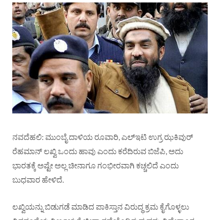
ನವದೆಹಲಿ: ಮುಂಬೈ ದಾಳಿಯ ರೂವಾರಿ, ಎಲ್‌ಇಟಿ ಉಗ್ರ ಝಕಿವುರ್
ರೆಹಮಾನ್ ಲಖ್ವಿ ಒಂದು ಹಾವು ಎಂದು ಕರೆದಿರುವ ಬಿಜೆಪಿ, ಅದು
ಭಾರತಕ್ಕೆ ಅಷ್ಟೇ ಅಲ್ಲ ಚೀನಾಗೂ ಗಂಭೀರವಾಗಿ ಕಚ್ಚಲಿದೆ ಎಂದು
ಬುಧವಾರ ಹೇಳಿದೆ.
ಲಖ್ವಿಯನ್ನು ಬಿಡುಗಡೆ ಮಾಡಿದ ಪಾಕಿಸ್ತಾನ ವಿರುದ್ಧ ಕ್ರಮ ಕೈಗೊಳ್ಳಲು