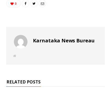
0
Karnataka News Bureau
W
e
b
s
i
t
e
RELATED POSTS