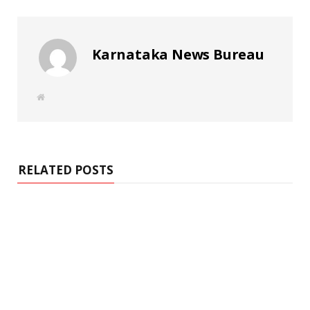
Karnataka News Bureau
W
e
b
s
i
t
e
RELATED POSTS