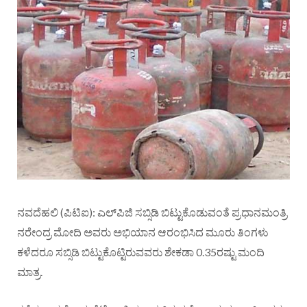
ನವದೆಹಲಿ (ಪಿಟಿಐ): ಎಲ್‌ಪಿಜಿ ಸಬ್ಸಿಡಿ ಬಿಟ್ಟುಕೊಡುವಂತೆ ಪ್ರಧಾನಮಂತ್ರಿ
ನರೇಂದ್ರ ಮೋದಿ ಅವರು ಅಭಿಯಾನ ಆರಂಭಿಸಿದ ಮೂರು ತಿಂಗಳು
ಕಳೆದರೂ ಸಬ್ಸಿಡಿ ಬಿಟ್ಟುಕೊಟ್ಟಿರುವವರು ಶೇಕಡಾ 0.35ರಷ್ಟು ಮಂದಿ
ಮಾತ್ರ.