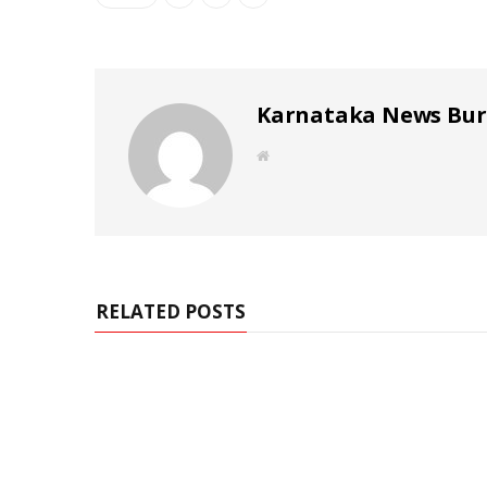
Karnataka News Bu
W
e
b
s
i
t
e
RELATED POSTS