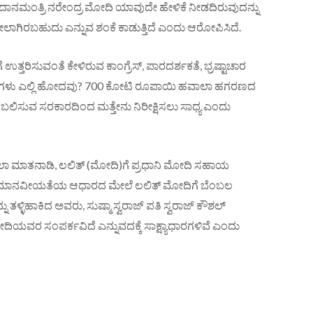
ೆ ಪ್ರದಾನಮಂತ್ರಿ ನರೇಂದ್ರ ಮೋದಿ ಯಾವುದೇ ಹೇಳಿಕೆ ನೀಡದಿರುವುದನ್ನು
ೀಲಾಗಿರಬಹುದು ಎನ್ನುವ ಶಂಕೆ ಕಾಡುತ್ತಿದೆ ಎಂದು ಆರೋಪಿಸಿದೆ.
ೆ ಉತ್ತರಿಸುವಂತೆ ಕೇಳಿರುವ ಕಾಂಗ್ರೆಸ್, ಪಾರದರ್ಶಕತೆ, ಭ್ರಷ್ಟಾಚಾರ
ಸೆಗಳು ಎಲ್ಲಿ ಹೋದವು? 700 ಕೋಟಿ ರೂಪಾಯಿ ಹವಾಲಾ ಹಗರಣದ
ಂಬಲಿಸುವ ಸರಕಾರದಿಂದ ಮತ್ತೇನು ನಿರೀಕ್ಷಿಸಲು ಸಾಧ್ಯ ಎಂದು
ಾಲಾ ಮಾತನಾಡಿ, ಲಲಿತ್ (ಮೋದಿ)ಗೆ ಪ್ರಧಾನಿ ಮೋದಿ ಸಹಾಯ
್ದಾರೆ. ಮಾನವೀಯತೆಯ ಆಧಾರದ ಮೇಲೆ ಲಲಿತ್ ಮೋದಿಗೆ ಬೆಂಬಲ
ು ತಳ್ಳಿಹಾಕಿದ ಅವರು, ಸುಷ್ಮಾ ಸ್ವರಾಜ್ ಪತಿ ಸ್ವರಾಜ್ ಕೌಶಲ್‌
ಿಯವರ ಸಂಪರ್ಕವಿದೆ ಎನ್ನುವದಕ್ಕೆ ಸಾಕ್ಷ್ಯಾಧಾರಗಳಿವೆ ಎಂದು