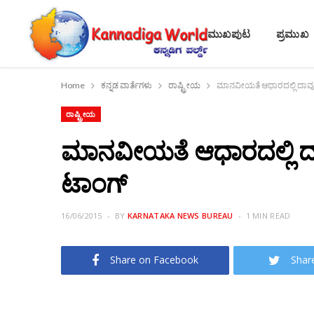
ಮುಖಪುಟ
ಪ್ರಮುಖ
Home
ಕನ್ನಡ ವಾರ್ತೆಗಳು
ರಾಷ್ಟ್ರೀಯ
ಮಾನವೀಯತೆ ಆಧಾರದಲ್ಲಿ ದಾವೂದ್‌
ರಾಷ್ಟ್ರೀಯ
ಮಾನವೀಯತೆ ಆಧಾರದಲ್ಲಿ ದಾವ
ಟಾಂಗ್
16/06/2015
BY
KARNATAKA NEWS BUREAU
1 MIN READ
Share on Facebook
Shar