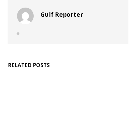
Gulf Reporter
W
e
b
s
i
t
e
RELATED POSTS