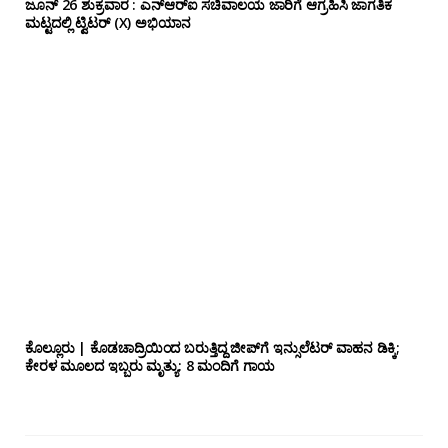
ಜೂನ್ 26 ಶುಕ್ರವಾರ : ಎನ್‌ಆರ್‌ಐ ಸಚಿವಾಲಯ ಜಾರಿಗೆ ಆಗ್ರಹಿಸಿ ಜಾಗತಿಕ
ಮಟ್ಟದಲ್ಲಿ ಟ್ವಿಟರ್ (X) ಅಭಿಯಾನ
ಕೊಲ್ಲೂರು | ಕೊಡಚಾದ್ರಿಯಿಂದ ಬರುತ್ತಿದ್ದ ಜೀಪ್‌ಗೆ ಇನ್ಸುಲೆಟರ್ ವಾಹನ ಡಿಕ್ಕಿ;
ಕೇರಳ ಮೂಲದ ಇಬ್ಬರು ಮೃತ್ಯು: 8 ಮಂದಿಗೆ ಗಾಯ