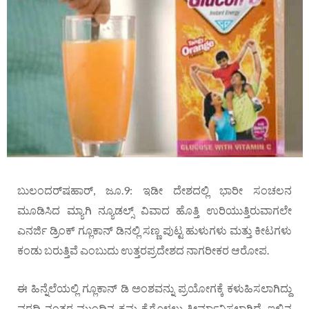
ಬುಲಂದರ್‌ಷಹಾರ್, ಜೂ.9: ಇಡೀ ದೇಶದಲ್ಲಿ ಭಾರೀ ಸಂಚಲನ
ಮೂಡಿಸಿದ ಮ್ಯಾಗಿ ನ್ಯೂಡಲ್ಸ್ ವಿವಾದ ಹೊತ್ತಿ ಉರಿಯುತ್ತಿರುವಾಗಲೇ
ಎನರ್ಜಿ ಡ್ರಿಂಕ್ ಗ್ಲೂಕಾನ್ ಡಿನಲ್ಲಿ ಸಣ್ಣ ಪುಟ್ಟ ಹುಳುಗಳು ಮತ್ತು ಕೀಟಗಳು
ಕಂಡು ಬರುತ್ತಿವೆ ಎಂಬುದು ಉತ್ತರಪ್ರದೇಶದ ನಾಗರೀಕರ ಆರೋಪ.
ಈ ಹಿನ್ನೆಲೆಯಲ್ಲಿ ಗ್ಲೂಕಾನ್ ಡಿ ಅಂಶವನ್ನು ಪ್ರಯೋಗಕ್ಕೆ ಕಳುಹಿಸಲಾಗಿದ್ದು
ವರದಿ ನಂತರ ಮುಂದಿನ ಕ್ರಮ ಕೈಗೊಳ್ಳಲು ತೀರ್ಮಾನಿಸಲಾಗಿದೆ. ಇಲ್ಲಿನ