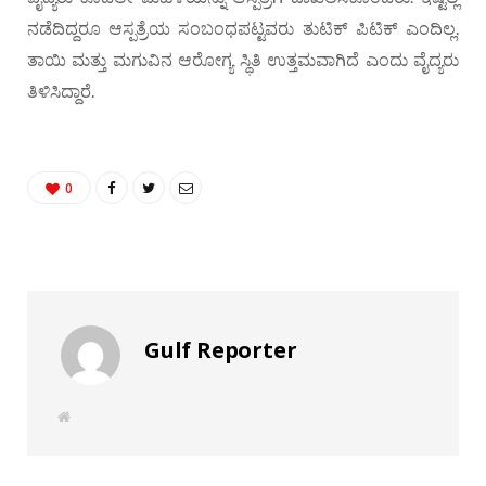
ನಡೆದಿದ್ದರೂ ಆಸ್ಪತ್ರೆಯ ಸಂಬಂಧಪಟ್ಟವರು ತುಟಿಕ್ ಪಿಟಿಕ್ ಎಂದಿಲ್ಲ.
ತಾಯಿ ಮತ್ತು ಮಗುವಿನ ಆರೋಗ್ಯ ಸ್ಥಿತಿ ಉತ್ತಮವಾಗಿದೆ ಎಂದು ವೈದ್ಯರು
ತಿಳಿಸಿದ್ದಾರೆ.
0
Gulf Reporter
W
e
b
s
i