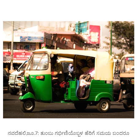
ನವದೆಹಲಿ,ಜೂ.7: ತುಂಬು ಗರ್ಭಿಣಿಯೊಬ್ಬಳ ಹೆರಿಗೆ ಸಮಯ ಬಂದರೂ