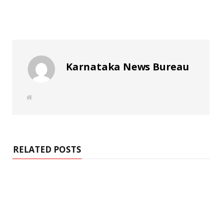
Karnataka News Bureau
W
e
b
s
i
t
e
RELATED POSTS