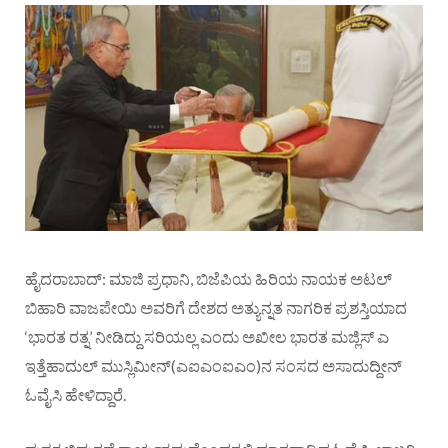
ಹೈದರಾಬಾದ್: ಮಾಜಿ ಪ್ರಧಾನಿ, ಬಿಜೆಪಿಯ ಹಿರಿಯ ನಾಯಕ ಅಟಲ್
ಬಿಹಾರಿ ವಾಜಪೇಯಿ ಅವರಿಗೆ ದೇಶದ ಅತ್ಯುನ್ನತ ನಾಗರಿಕ ಪ್ರಶಸ್ತಿಯಾದ
‘ಭಾರತ ರತ್ನ’ ನೀಡಿದ್ದು ಸರಿಯಲ್ಲ ಎಂದು ಅಖೀಲ ಭಾರತ ಮಜ್ಲಿಸ್ ಎ
ಇತ್ತೆಹಾದುಲ್ ಮುಸ್ಲಿಮೀನ್(ಎಐಎಂಐಎಂ)ನ ಸಂಸದ ಅಸಾದುದ್ದೀನ್
ಓವೈಸಿ ಹೇಳಿದ್ದಾರೆ.