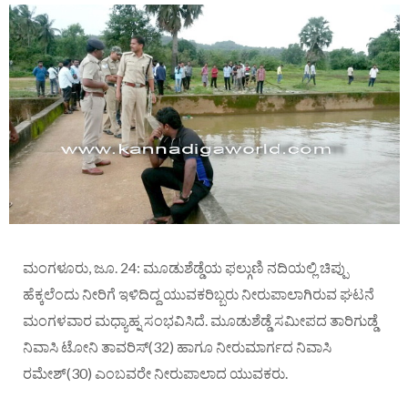
ಮಂಗಳೂರು, ಜೂ. 24: ಮೂಡುಶೆಡ್ಡೆಯ ಫಲ್ಗುಣಿ ನದಿಯಲ್ಲಿ ಚಿಪ್ಪು
ಹೆಕ್ಕಲೆಂದು ನೀರಿಗೆ ಇಳಿದಿದ್ದ ಯುವಕರಿಬ್ಬರು ನೀರುಪಾಲಾಗಿರುವ ಘಟನೆ
ಮಂಗಳವಾರ ಮಧ್ಯಾಹ್ನ ಸಂಭವಿಸಿದೆ. ಮೂಡುಶೆಡ್ಡೆ ಸಮೀಪದ ತಾರಿಗುಡ್ಡೆ
ನಿವಾಸಿ ಟೋನಿ ತಾವರಿಸ್(32) ಹಾಗೂ ನೀರುಮಾರ್ಗದ ನಿವಾಸಿ
ರಮೇಶ್(30) ಎಂಬವರೇ ನೀರುಪಾಲಾದ ಯುವಕರು.