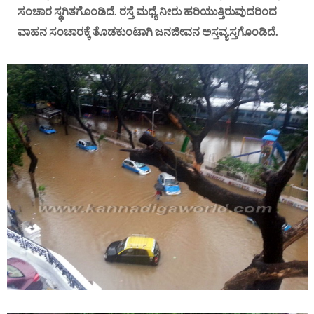
ಸಂಚಾರ ಸ್ಥಗಿತಗೊಂಡಿದೆ. ರಸ್ತೆ ಮಧ್ಯೆ ನೀರು ಹರಿಯುತ್ತಿರುವುದರಿಂದ
ವಾಹನ ಸಂಚಾರಕ್ಕೆ ತೊಡಕುಂಟಾಗಿ ಜನಜೀವನ ಅಸ್ತವ್ಯಸ್ತಗೊಂಡಿದೆ.