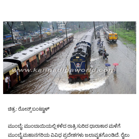
ಚಿತ್ರ : ರೋನ್ಸ್ ಬಂಟ್ವಾಳ್
ಮುಂಬೈ: ಮುಂಬಾಯಿಯಲ್ಲಿ ಕಳೆದ ರಾತ್ರಿ ಸುರಿದ ಧಾರಾಕಾರ ಮಳೆಗೆ
ಮುಂಬೈ ಮಹಾನಗರಿಯ ವಿವಿಧ ಪ್ರದೇಶಗಳು ಜಲಾವೃತಗೊಂಡಿದೆ. ರೈಲು