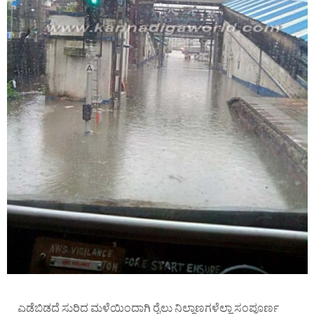
ಎಡೆಬಿಡದೆ ಸುರಿದ ಮಳೆಯಿಂದಾಗಿ ರೈಲು ನಿಲ್ದಾಣಗಳೆಲ್ಲಾ ಸಂಪೂರ್ಣ