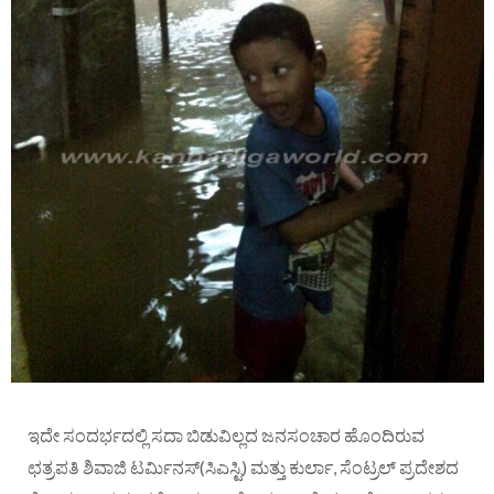
ಇದೇ ಸಂದರ್ಭದಲ್ಲಿ ಸದಾ ಬಿಡುವಿಲ್ಲದ ಜನಸಂಚಾರ ಹೊಂದಿರುವ
ಛತ್ರಪತಿ ಶಿವಾಜಿ ಟರ್ಮಿನಸ್(ಸಿಎಸ್ಟಿ) ಮತ್ತು ಕುರ್ಲಾ, ಸೆಂಟ್ರಲ್ ಪ್ರದೇಶದ