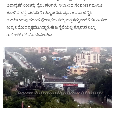
ಜಲಾವೃತಗೊಂಡಿದ್ದು, ರೈಲು ಹಳಿಗಳು ನೀರಿನಿಂದ ಸಂಪೂರ್ಣ ಮುಳುಗಿ
ಹೋಗಿದೆ. ರಸ್ತೆ, ಚರಂಡಿ ನೀರೆಲ್ಲಾ ಹರಿದು ಪ್ರವಾಹದಂತಹ ಸ್ಥಿತಿ
ಉಂಟಾಗಿರುವುದರಿಂದ ಪೋಷಕರು ತಮ್ಮ ಮಕ್ಕಳನ್ನು ಶಾಲೆಗೆ ಕಳುಹಿಸಲು
ತೀವ್ರ ವಿರೋಧವ್ಯಕ್ತಪಡಿಸಿದ್ದಾರೆ. ಈ ಹಿನ್ನೆಲೆಯಲ್ಲಿ ಶುಕ್ರವಾರ ಎಲ್ಲಾ
ಶಾಲೆಗಳಿಗೆ ರಜೆ ಘೋಷಿಸಲಾಗಿದೆ.