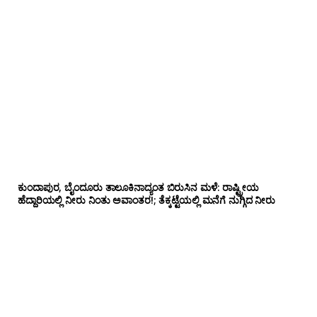
ಕುಂದಾಪುರ, ಬೈಂದೂರು ತಾಲೂಕಿನಾದ್ಯಂತ ಬಿರುಸಿನ ಮಳೆ: ರಾಷ್ಟ್ರೀಯ
ಹೆದ್ದಾರಿಯಲ್ಲಿ‌ ನೀರು ನಿಂತು ಅವಾಂತರ!; ತೆಕ್ಕಟ್ಟೆಯಲ್ಲಿ ಮನೆಗೆ ನುಗ್ಗಿದ ನೀರು