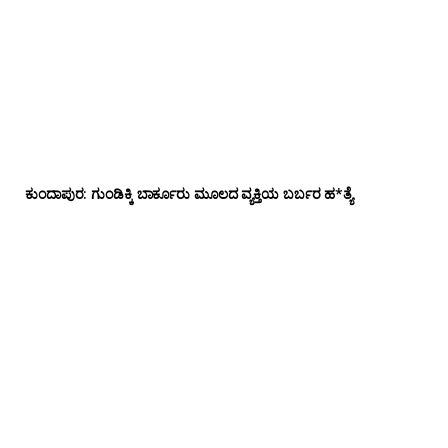
ಕುಂದಾಪುರ: ಗುಂಡಿಕ್ಕಿ ಬಾರ್ಕೂರು‌ ಮೂಲದ ವ್ಯಕ್ತಿಯ ಬರ್ಬರ ಹ*ತ್ಯೆ