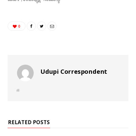
0
Udupi Correspondent
W
e
b
s
i
t
e
RELATED POSTS