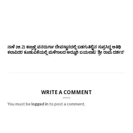
ನಾಳೆ (ಆ.2) ಕಾಜ್ರಳ್ಳಿ ವನದುರ್ಗಾ ದೇವಸ್ಥಾನದಲ್ಲಿ ಬಡಗುತಿಟ್ಟಿನ ಸುಪ್ರಸಿದ್ಧ ಅತಿಥಿ
ಕಲಾವಿದರ ಕೂಡುವಿಕೆಯಲ್ಲಿ ಮಳೆಗಾಲದ ಅದ್ದೂರಿ ಬಯಲಾಟ ‘ಶ್ರೀ ರಾಮ ದರ್ಶನ’
WRITE A COMMENT
You must be
logged in
to post a comment.