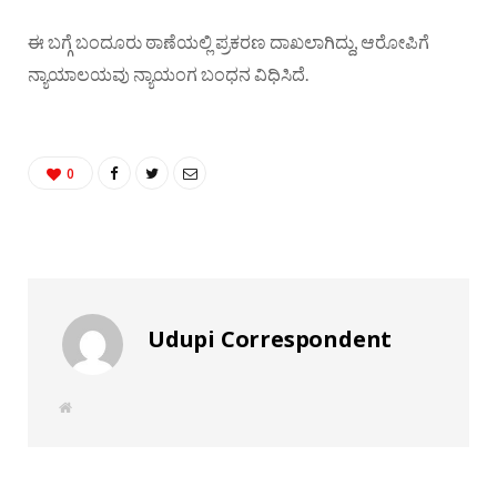
ಈ ಬಗ್ಗೆ ಬಂದೂರು ಠಾಣೆಯಲ್ಲಿ ಪ್ರಕರಣ ದಾಖಲಾಗಿದ್ದು, ಆರೋಪಿಗೆ
ನ್ಯಾಯಾಲಯವು ನ್ಯಾಯಂಗ ಬಂಧನ ವಿಧಿಸಿದೆ.
0
Udupi Correspondent
W
e
b
s
i
t
e