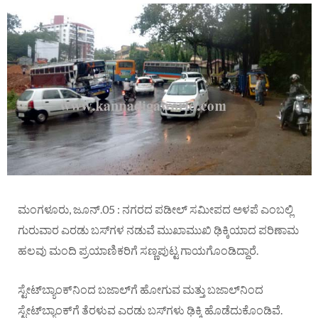
ಮಂಗಳೂರು, ಜೂನ್.05 : ನಗರದ ಪಡೀಲ್ ಸಮೀಪದ ಅಳಪೆ ಎಂಬಲ್ಲಿ
ಗುರುವಾರ ಎರಡು ಬಸ್‌ಗಳ ನಡುವೆ ಮುಖಾಮುಖಿ ಢಿಕ್ಕಿಯಾದ ಪರಿಣಾಮ
ಹಲವು ಮಂದಿ ಪ್ರಯಾಣಿಕರಿಗೆ ಸಣ್ಣಪುಟ್ಟ ಗಾಯಗೊಂಡಿದ್ದಾರೆ.
ಸ್ಟೇಟ್‌ಬ್ಯಾಂಕ್‌ನಿಂದ ಬಜಾಲ್‌ಗೆ ಹೋಗುವ ಮತ್ತು ಬಜಾಲ್‌ನಿಂದ
ಸ್ಟೇಟ್‌ಬ್ಯಾಂಕ್‌ಗೆ ತೆರಳುವ ಎರಡು ಬಸ್‌ಗಳು ಢಿಕ್ಕಿ ಹೊಡೆದುಕೊಂಡಿವೆ.