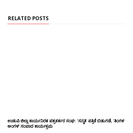
i
t
e
RELATED POSTS
ಉಡುಪಿ ಜಿಲ್ಲಾ ಕಾರ್ಯನಿರತ ಪತ್ರಕರ್ತರ ಸಂಘ: ‘ಸನ್ಮತಿ’ ಪತ್ರಿಕೆ ಬಿಡುಗಡೆ, ‘ತಿಂಗಳ
ಅಂಗಳ’ ಸಂವಾದ ಕಾರ್ಯಕ್ರಮ