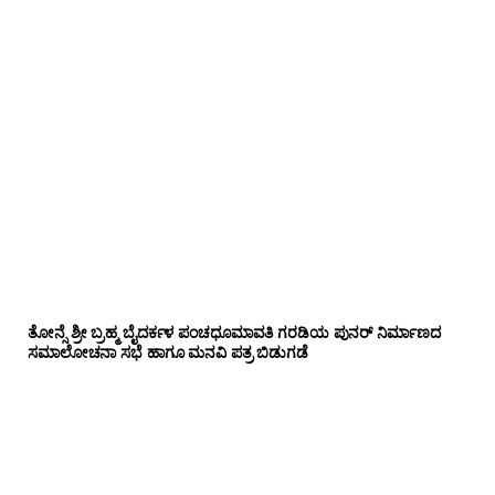
ತೋನ್ಸೆ ಶ್ರೀ ಬ್ರಹ್ಮ ಬೈದರ್ಕಳ ಪಂಚಧೂಮಾವತಿ ಗರಡಿಯ ಪುನರ್ ನಿರ್ಮಾಣದ
ಸಮಾಲೋಚನಾ ಸಭೆ ಹಾಗೂ ಮನವಿ ಪತ್ರ ಬಿಡುಗಡೆ