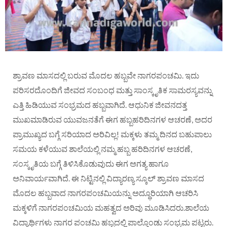
ಶ್ರಾವಣ ಮಾಸದಲ್ಲಿ ಬರುವ ಮೊದಲ ಹಬ್ಬವೇ ನಾಗರಪಂಚಮಿ. ಇದು
ಪರಿಸರದೊಂದಿಗೆ ಜೀವದ ಸಂಬಂಧ ಮತ್ತು ಸಾಂಸ್ಕೃತಿಕ ಸಾಮರಸ್ಯವನ್ನು
ಎತ್ತಿ ಹಿಡಿಯುವ ಸಂಭ್ರಮದ ಹಬ್ಬವಾಗಿದೆ. ಆಧುನಿಕ ಜೀವನದತ್ತ
ಮುಖಮಾಡಿರುವ ಯುವಜನತೆಗೆ ಈಗ ಹಬ್ಬಹರಿದಿನಗಳ ಆಚರಣೆ, ಅದರ
ಪ್ರಾಮುಖ್ಯದ ಬಗ್ಗೆ ಸರಿಯಾದ ಅರಿವಿಲ್ಲ! ಮಕ್ಕಳು ತಮ್ಮ ದಿನದ ಬಹುಪಾಲು
ಸಮಯ ಕಳೆಯುವ ಶಾಲೆಯಲ್ಲಿ ನಮ್ಮ ಹಬ್ಬ ಹರಿದಿನಗಳ ಆಚರಣೆ,
ಸಂಸ್ಕೃತಿಯ ಬಗ್ಗೆ ತಿಳಿಸಿಕೊಡುವುದು ಈಗ ಅಗತ್ಯ ಹಾಗೂ
ಅನಿವಾರ್ಯವಾಗಿದೆ. ಈ ನಿಟ್ಟಿನಲ್ಲಿ ವಿದ್ಯಾರಣ್ಯ ಸ್ಕೂಲ್ ಶ್ರಾವಣ ಮಾಸದ
ಮೊದಲ ಹಬ್ಬವಾದ ನಾಗರಪಂಚಮಿಯನ್ನು ಅದ್ಧೂರಿಯಾಗಿ ಆಚರಿಸಿ
ಮಕ್ಕಳಿಗೆ ನಾಗರಪಂಚಮಿಯ ಮಹತ್ವದ ಅರಿವು ಮೂಡಿಸಿದರು.ಶಾಲೆಯ
ವಿದ್ಯಾರ್ಥಿಗಳು ನಾಗರ ಪಂಚಮಿ ಹಬ್ಬದಲ್ಲಿ ಪಾಲ್ಗೊಂಡು ಸಂಭ್ರಮ ಪಟ್ಟರು.