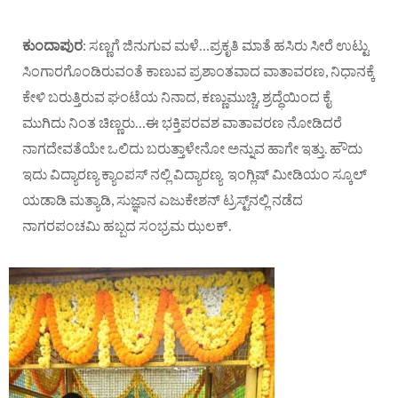
ಕುಂದಾಪುರ
: ಸಣ್ಣಗೆ ಜಿನುಗುವ ಮಳೆ…ಪ್ರಕೃತಿ ಮಾತೆ ಹಸಿರು ಸೀರೆ ಉಟ್ಟು
ಸಿಂಗಾರಗೊಂಡಿರುವಂತೆ ಕಾಣುವ ಪ್ರಶಾಂತವಾದ ವಾತಾವರಣ, ನಿಧಾನಕ್ಕೆ
ಕೇಳಿ ಬರುತ್ತಿರುವ ಘಂಟೆಯ ನಿನಾದ, ಕಣ್ಣುಮುಚ್ಚಿ, ಶ್ರದ್ಧೆಯಿಂದ ಕೈ
ಮುಗಿದು ನಿಂತ ಚಿಣ್ಣರು…ಈ ಭಕ್ತಿಪರವಶ ವಾತಾವರಣ ನೋಡಿದರೆ
ನಾಗದೇವತೆಯೇ ಒಲಿದು ಬರುತ್ತಾಳೇನೋ ಅನ್ನುವ ಹಾಗೇ ಇತ್ತು. ಹೌದು
ಇದು ವಿದ್ಯಾರಣ್ಯ ಕ್ಯಾಂಪಸ್ ನಲ್ಲಿ ವಿದ್ಯಾರಣ್ಯ ಇಂಗ್ಲಿಷ್ ಮೀಡಿಯಂ ಸ್ಕೂಲ್
ಯಡಾಡಿ ಮತ್ಯಾಡಿ, ಸುಜ್ಞಾನ ಎಜುಕೇಶನ್ ಟ್ರಸ್ಟ್‌ನಲ್ಲಿ ನಡೆದ
ನಾಗರಪಂಚಮಿ ಹಬ್ಬದ ಸಂಭ್ರಮ ಝಲಕ್.