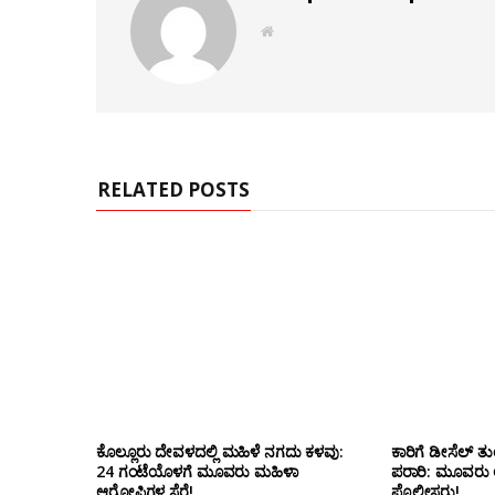
W
e
b
s
i
t
e
RELATED POSTS
ಕೊಲ್ಲೂರು ದೇವಳದಲ್ಲಿ‌ ಮಹಿಳೆ ನಗದು ಕಳವು:
ಕಾರಿಗೆ ಡೀಸೆಲ್ 
24 ಗಂಟೆಯೊಳಗೆ ಮೂವರು ಮಹಿಳಾ
ಪರಾರಿ: ಮೂವರು 
ಆರೋಪಿಗಳ ಸೆರೆ!
ಪೊಲೀಸರು!