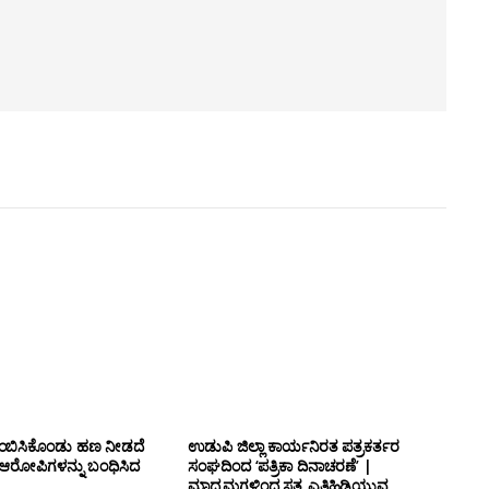
ತುಂಬಿಸಿಕೊಂಡು ಹಣ ನೀಡದೆ
ಉಡುಪಿ ಜಿಲ್ಲಾ ಕಾರ್ಯನಿರತ ಪತ್ರಕರ್ತರ
ಆರೋಪಿಗಳನ್ನು ಬಂಧಿಸಿದ
ಸಂಘದಿಂದ ‘ಪತ್ರಿಕಾ ದಿನಾಚರಣೆ’‌ |
ಮಾಧ್ಯಮಗಳಿಂದ ಸತ್ಯ ಎತ್ತಿಹಿಡಿಯುವ