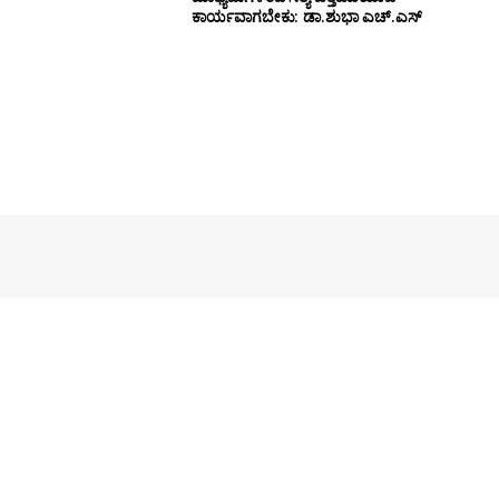
ಕಾರ್ಯವಾಗಬೇಕು: ಡಾ.ಶುಭಾ ಎಚ್‌.ಎಸ್‌