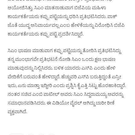
ಆಯೋಜಿಸಿತ್ತು. ಸಿಎಂ ಮಾತನಾಡುವಾಗ ಬಿಜೆಪಿಯ ಮಹಿಳಾ
ಕಾರ್ಯಕರ್ತೆಯರು ಕಪ್ಪು ಪಟ್ಟಿಯನ್ನು ಧರಿಸಿ ಪ್ರತಿಭಟಿಸಿದರು. ಪಾಕ್
ಜೊತೆ ಯುದ್ಧ ಅನಿವಾರ್ಯವಲ್ಲ ಎಂಬ ಹೇಳಿಕೆಯನ್ನು ವಿರೋಧಿಸಿ ಬಿಜೆಪಿ
ಕಾರ್ಯಕರ್ತೆಯರು ಕಪ್ಪು ಪಟ್ಟಿ ಪ್ರದರ್ಶಿಸಿದ್ದಾರೆ.
ಸಿಎಂ ಭಾಷಣ ಮಾಡುವಾಗ ಕಪ್ಪು ಪಟ್ಟಿಯನ್ನು ತೋರಿಸಿ ಪ್ರತಿಭಟಿಸಿದ್ದು
ತನ್ನ ಮುಂಭಾಗವೇ ಪ್ರತಿಭಟನೆ ನೋಡಿ ಸಿಎಂ ಒಂದು ಕ್ಷಣ ಭಾಷಣ
ಮಾಡುವುದನ್ನು ನಿಲ್ಲಿಸಿದರು. ಬಳಿಕ ಯಾರದು ಎಸ್‌ಪಿ ಎಂದು ಹೇಳಿ
ವೇದಿಕೆಗೆ ಬರುವಂತೆ ಹೇಳಿದ್ದಾರೆ. ಹೆಚ್ಚುವರಿ ಎಸ್‌ಪಿ ಬರುತ್ತಿದ್ದಂತೆ ಏನ್ರೀ
ಇದು, ಏನು ಮಾಡ್ತಾ ಇದ್ದೀರಿ ಎಂದು ಪ್ರಶ್ನಿಸಿ ಕೈ ಎತ್ತಿ ಸಿಟ್ಟು ಹೊರಹಾಕಿದ್ದಾರೆ.
ನಂತರ ಸಚಿವ ಎಂಬಿ ಪಾಟೀಲ್‌ ಅವರು ಸಿಎಂ ಸಿದ್ದರಾಮಯ್ಯ ಅವರನ್ನು
ಸಮಾಧಾನಪಡಿಸಿದರು. ಈ ವಿಡಿಯೋ ವೈರಲ್ ಆಗಿದ್ದು ಬಾರೀ ಠೀಕೆ
ವ್ಯಕ್ತವಾಗಿದೆ.