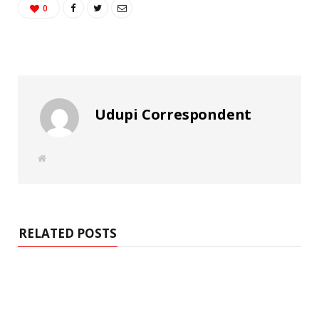
0
Udupi Correspondent
W
e
b
s
i
t
e
RELATED POSTS