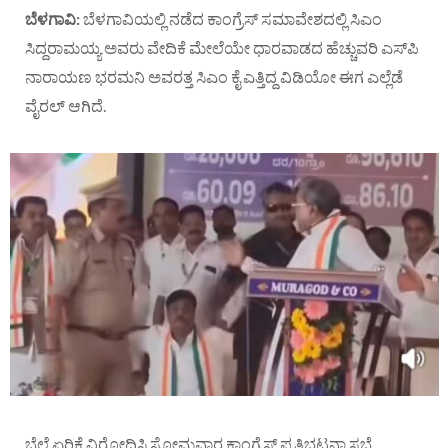
ಬೆಳಗಾವಿ:
ಬೆಳಗಾವಿಯಲ್ಲಿ ನಡೆದ ಕಾಂಗ್ರೆಸ್ ಸಮಾವೇಶದಲ್ಲಿ ಸಿಎಂ
ಸಿದ್ದರಾಮಯ್ಯ ಅವರು ವೇದಿಕೆ ಮೇಲೆಯೇ ಧಾರವಾಡದ ಹೆಚ್ಚುವರಿ ಎಸ್‌ಪಿ
ನಾರಾಯಣ ಭರಮನಿ ಅವರತ್ತ ಸಿಎಂ ಕೈ ಎತ್ತಿದ್ದ ವಿಡಿಯೋ ಈಗ ಎಲ್ಲೆಡೆ
ವೈರಲ್ ಆಗಿದೆ.
ಬೆಲೆ ಏರಿಕೆ ವಿರೋಧಿಸಿ ಸೋಮವಾರ ಕಾಂಗ್ರೆಸ್‌ ಪ್ರತಿಭಟನಾ ಸಭೆ