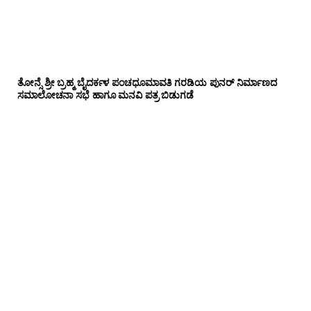
ತೋನ್ಸೆ ಶ್ರೀ ಬ್ರಹ್ಮ ಬೈದರ್ಕಳ ಪಂಚಧೂಮಾವತಿ ಗರಡಿಯ ಪುನರ್ ನಿರ್ಮಾಣದ
ಸಮಾಲೋಚನಾ ಸಭೆ ಹಾಗೂ ಮನವಿ ಪತ್ರ ಬಿಡುಗಡೆ