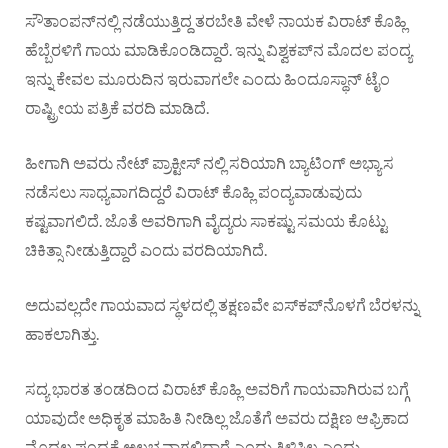
ಸೌತಾಂಪನ್​ನಲ್ಲಿ ನಡೆಯುತ್ತಿದ್ದ ತರಬೇತಿ ವೇಳೆ ನಾಯಕ ವಿರಾಟ್​ ಕೊಹ್ಲಿ
ಹೆಬ್ಬೆರಳಿಗೆ ಗಾಯ ಮಾಡಿಕೊಂಡಿದ್ದಾರೆ. ಇನ್ನು ವಿಶ್ವಕಪ್​ನ ಮೊದಲ ಪಂದ್ಯ
ಇನ್ನು ಕೇವಲ ಮೂರುದಿನ ಇರುವಾಗಲೇ ಎಂದು ಹಿಂದೂಸ್ಥಾನ್​ ಟೈಂ
ರಾಷ್ಟ್ರೀಯ ಪತ್ರಿಕೆ ವರದಿ ಮಾಡಿದೆ.
ಹೀಗಾಗಿ ಅವರು ನೇಟ್​ ಪ್ರಾಕ್ಟೀಸ್​ ನಲ್ಲಿ ಸರಿಯಾಗಿ ಬ್ಯಾಟಿಂಗ್​ ಅಭ್ಯಾಸ
ನಡೆಸಲು ಸಾಧ್ಯವಾಗದಿದ್ದರೆ ವಿರಾಟ್​​ ಕೊಹ್ಲಿ ಪಂದ್ಯವಾಡುವುದು
ಕಷ್ಟವಾಗಲಿದೆ. ಜೊತೆ ಅವರಿಗಾಗಿ ವೈದ್ಯರು ಸಾಕಷ್ಟು ಸಮಯ ಕೊಟ್ಟು
ಚಿಕಿತ್ಸಾ ನೀಡುತ್ತಿದ್ದಾರೆ ಎಂದು ವರದಿಯಾಗಿದೆ.
ಅದುವಲ್ಲದೇ ಗಾಯವಾದ ಸ್ಥಳದಲ್ಲಿ ತಕ್ಷಣವೇ ಐಸ್​ಕಪ್​ನೊಳಗೆ ಬೆರಳನ್ನು
ಹಾಕಲಾಗಿತ್ತು.
ಸದ್ಯ ಭಾರತ ತಂಡದಿಂದ ವಿರಾಟ್​ ಕೊಹ್ಲಿ ಅವರಿಗೆ ಗಾಯವಾಗಿರುವ ಬಗ್ಗೆ
ಯಾವುದೇ ಅಧಿಕೃತ ಮಾಹಿತಿ ನೀಡಿಲ್ಲ ಜೊತೆಗೆ ಅವರು ದಕ್ಷಿಣ ಆಫ್ರಿಕಾದ
ಮೊದಲ ಪಂದ್ಯಕ್ಕೆ ಅಲಭ್ಯವಾಗಲಿದ್ದಾರೆ ಎಂದು ತಿಳಿಸಿಲ್ಲ ಎಂದು