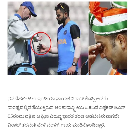
ನವದೆಹಲಿ: ಟೀಂ ಇಂಡಿಯಾ ನಾಯಕ ವಿರಾಟ್​ ಕೊಹ್ಲಿ ಅವರು
ಸಾರಥ್ಯದಲ್ಲಿ ನಡೆಯುತ್ತಿರುವ ಅಂತಾರಾಷ್ಟ್ರೀಯ ಏಕದಿನ ವಿಶ್ವಕಪ್​ ಜೂನ್​
05ರಂದು ದಕ್ಷಿಣ ಆಫ್ರಿಕಾ ವಿರುದ್ಧ ಭಾರತ ತಂಡ ಆಡಬೇಕಿರುವಾಗಲೇ
ವಿರಾಟ್​​ ತರಬೇತಿ ವೇಳೆ ಬೆರಳಿಗೆ ಗಾಯ ಮಾಡಿಕೊಂಡಿದ್ದಾರೆ.