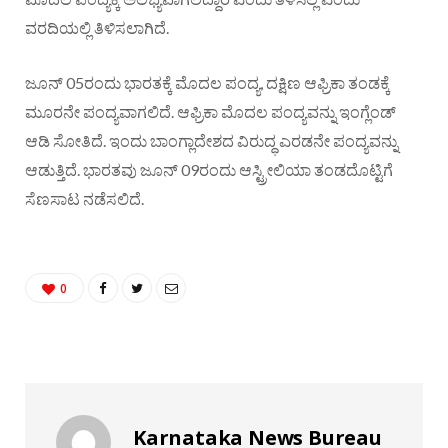
ವರದಿಯಲ್ಲಿ ತಿಳಿಸಲಾಗಿದೆ.
ಜೂನ್​ 05ರಂದು ಭಾರತಕ್ಕೆ ಮೊದಲ ಪಂದ್ಯ, ದಕ್ಷಿಣ ಆಫ್ರಿಕಾ ತಂಡಕ್ಕೆ
ಮೂರನೇ ಪಂದ್ಯವಾಗಲಿದೆ. ಆಫ್ರಿಕಾ ಮೊದಲ ಪಂದ್ಯವನ್ನು ಇಂಗ್ಲೆಂಡ್​​
ಆಡಿ ಸೋತಿದೆ. ಇಂದು ಬಾಂಗ್ಲಾದೇಶದ ವಿರುದ್ಧ ಎರಡನೇ ಪಂದ್ಯವನ್ನು
ಆಡುತ್ತಿದೆ. ಭಾರತವು ಜೂನ್​ 09ರಂದು ಆಸ್ಟ್ರೀಲಿಯಾ ತಂಡದೊಟ್ಟಿಗೆ
ಸೆಣಸಾಟ ನಡೆಸಲಿದೆ.
0
Karnataka News Bureau