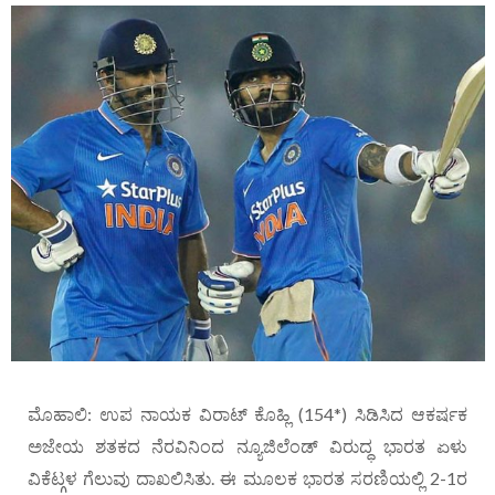
ಮೊಹಾಲಿ: ಉಪ ನಾಯಕ ವಿರಾಟ್ ಕೊಹ್ಲಿ (154*) ಸಿಡಿಸಿದ ಆಕರ್ಷಕ
ಅಜೇಯ ಶತಕದ ನೆರವಿನಿಂದ ನ್ಯೂಜಿಲೆಂಡ್ ವಿರುದ್ಧ ಭಾರತ ಏಳು
ವಿಕೆಟ್ಗಳ ಗೆಲುವು ದಾಖಲಿಸಿತು. ಈ ಮೂಲಕ ಭಾರತ ಸರಣಿಯಲ್ಲಿ 2-1ರ