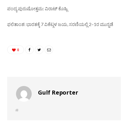
ಪಂದ್ಯ ಪುರುಷೋತ್ತಮ: ವಿರಾಟ್ ಕೊಹ್ಲಿ
ಫಲಿತಾಂಶ: ಭಾರತಕ್ಕೆ 7 ವಿಕೆಟ್ಗಳ ಜಯ, ಸರಣಿಯಲ್ಲಿ 2–1ರ ಮುನ್ನಡೆ
0
Gulf Reporter
W
e
b
s
i