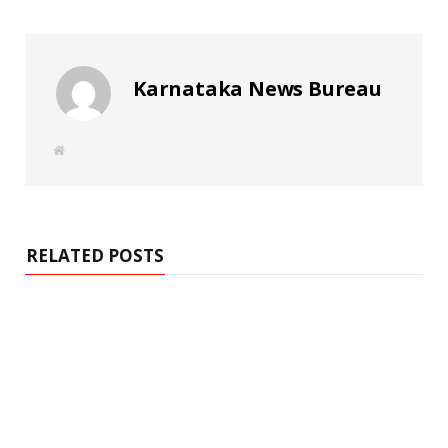
Karnataka News Bureau
W
e
b
s
i
t
e
RELATED POSTS