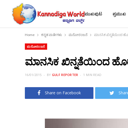
ಮುಖಪುಟ
ಪ್ರಮುಖ
Home
ಕನ್ನಡ ವಾರ್ತೆಗಳು
ಮನೋರಂಜನೆ
ಮಾನಸಿಕ ಖಿನ್ನತೆಯಿಂದ ಹೊರ
ಮನೋರಂಜನೆ
ಮಾನಸಿಕ ಖಿನ್ನತೆಯಿಂದ ಹೊರಬ
16/01/2015
BY
GULF REPORTER
1 MIN READ
Share on Facebook
Shar