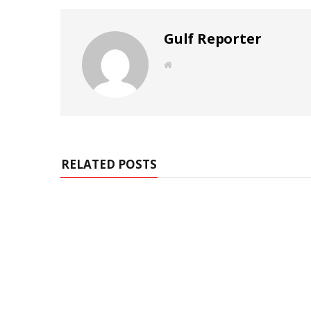
Gulf Reporter
W
e
b
s
i
t
e
RELATED POSTS