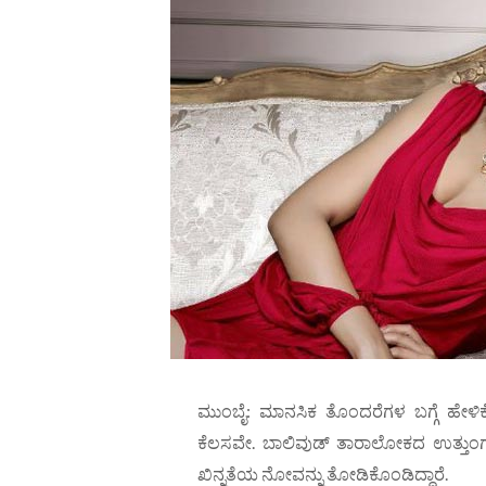
ಮುಂಬೈ: ಮಾನಸಿಕ ತೊಂದರೆಗಳ ಬಗ್ಗೆ ಹೇಳಿಕ
ಕೆಲಸವೇ. ಬಾಲಿವುಡ್ ತಾರಾಲೋಕದ ಉತ್ತುಂಗಕ
ಖಿನ್ನತೆಯ ನೋವನ್ನು ತೋಡಿಕೊಂಡಿದ್ದಾರೆ.