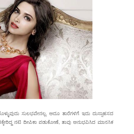
ೊಳ್ಳುವುದು ಸುಲಭವೇನಲ್ಲ. ಅದೂ ತಾರೆಗಳಿಗೆ ಇದು ದುಸ್ಸಾಹಸದ
್ಕೇರಿದ್ದ ನಟಿ ದೀಪಿಕಾ ಪಡುಕೋಣೆ, ತಾವು ಅನುಭವಿಸಿದ ಮಾನಸಿಕ