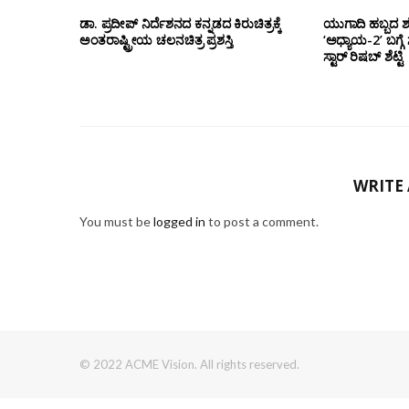
ಡಾ‌. ಪ್ರದೀಪ್‌ ನಿರ್ದೆಶನದ ಕನ್ನಡದ ಕಿರುಚಿತ್ರಕ್ಕೆ
ಯುಗಾದಿ ಹಬ್ಬದ 
ಅಂತರಾಷ್ಟ್ರೀಯ ಚಲನಚಿತ್ರ ಪ್ರಶಸ್ತಿ
‘ಅಧ್ಯಾಯ-2’ ಬಗ್ಗೆ 
ಸ್ಟಾರ್ ರಿಷಬ್ ಶೆಟ್ಟಿ
WRITE
You must be
logged in
to post a comment.
© 2022 ACME Vision. All rights reserved.