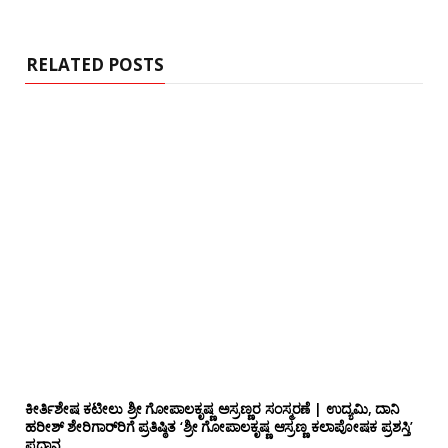
i
t
e
RELATED POSTS
ಕೀರ್ತಿಶೇಷ ಕಟೀಲು ಶ್ರೀ ಗೋಪಾಲಕೃಷ್ಣ ಅಸ್ರಣ್ಣರ ಸಂಸ್ಮರಣೆ | ಉದ್ಯಮಿ, ದಾನಿ
ಹರೀಶ್ ಶೇರಿಗಾರ್‌ರಿಗೆ ಪ್ರತಿಷ್ಠಿತ ‘ಶ್ರೀ ಗೋಪಾಲಕೃಷ್ಣ ಆಸ್ರಣ್ಣ ಕಲಾಪೋಷಕ ಪ್ರಶಸ್ತಿ’
ಪ್ರದಾನ