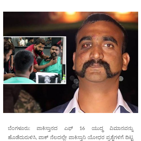
ಬೆಂಗಳೂರು: ಪಾಕಿಸ್ತಾನದ ಎಫ್ 16 ಯುದ್ಧ ವಿಮಾನವನ್ನು
ಹೊಡೆದುರುಳಿಸಿ, ಪಾಕ್ ನೆಲದಲ್ಲೇ ಪಾಕಿಸ್ತಾನಿ ಯೋಧರ ಪ್ರಶ್ನೆಗಳಿಗೆ ದಿಟ್ಟ