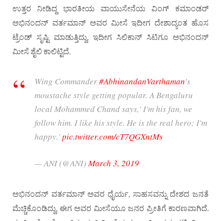
ಉತ್ತರ ನೀಡಿದ್ದ ಭಾರತೀಯ ವಾಯುಸೇನೆಯ ವಿಂಗ್ ಕಮಾಂಡರ್
ಅಭಿನಂದನ್ ವರ್ತಮಾನ್ ಅವರ ಮೀಸೆ ಇದೀಗ ದೇಶಾದ್ಯಂತ ಹೊಸ
ಟ್ರೆಂಡ್ ಸೃಷ್ಟಿ ಮಾಡುತ್ತಿದ್ದು, ಇದೀಗ ಸಿಲಿಕಾನ್ ಸಿಟಿಗೂ ಅಭಿನಂದನ್
ಮೀಸೆ ಶೈಲಿ ಕಾಲಿಟ್ಟಿದೆ.
Wing Commander
#AbhinandanVarthaman
's
moustache style getting popular. A Bengaluru
local Mohammed Chand says,' I'm his fan, we
follow him. I like his style. He is the real hero; I'm
happy.'
pic.twitter.com/cT7QGXntMs
— ANI (@ANI)
March 3, 2019
ಅಭಿನಂದನ್ ವರ್ತಮಾನ್ ಅವರ ಧೈರ್ಯ, ಸಾಹಸವನ್ನು ದೇಶದ ಜನತೆ
ಮೆಚ್ಚಿಕೊಂಡಿದ್ದು, ಈಗ ಅವರ ಮೀಸೆಯೂ ಜನರ ಪ್ರೀತಿಗೆ ಕಾರಣವಾಗಿದೆ.