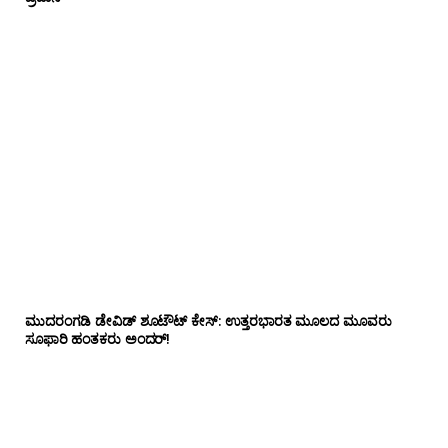
ಮುದರಂಗಡಿ ಡೇವಿಡ್ ಶೂಟೌಟ್ ಕೇಸ್: ಉತ್ತರಭಾರತ ಮೂಲದ ಮೂವರು
ಸೂಫಾರಿ ಹಂತಕರು ಅಂದರ್!