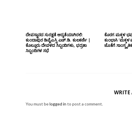
ದೇವಸ್ಥಾನದ ಸುರಕ್ಷತೆ ಆದ್ಯತೆಯಾಗಿರಲಿ:
ಕೊರಗ ಮಕ್ಕಳ ಭವ್ಯ
ಕುಂದಾಪುರ ಡಿವೈಎಸ್ಪಿ ಎಚ್.ಡಿ. ಕುಲಕರ್ಣಿ |
ಕುಂಭಾಸಿ ‘ಮಕ್ಕಳ
ಕೊಲ್ಲೂರು ದೇವಳದ ಸಿಬ್ಬಂದಿಗಳು, ಭದ್ರತಾ
ಜೊತೆಗೆ ಸಾಂಸ್ಕೃತ
ಸಿಬ್ಬಂದಿಗಳ ಸಭೆ
WRITE
You must be
logged in
to post a comment.