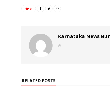
0
Karnataka News Bu
W
e
b
s
i
t
e
RELATED POSTS