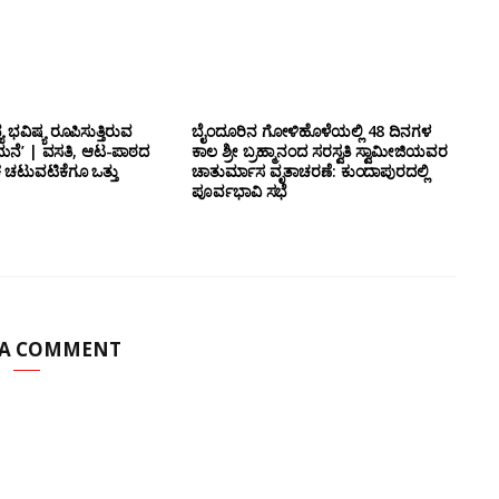
 ಭವಿಷ್ಯ ರೂಪಿಸುತ್ತಿರುವ
ಬೈಂದೂರಿನ ಗೋಳಿಹೊಳೆಯಲ್ಲಿ 48 ದಿನಗಳ
 ಮನೆ’ | ವಸತಿ, ಆಟ-ಪಾಠದ
ಕಾಲ ಶ್ರೀ ಬ್ರಹ್ಮಾನಂದ ಸರಸ್ವತಿ ಸ್ವಾಮೀಜಿಯವರ
ಿಕ ಚಟುವಟಿಕೆಗೂ ಒತ್ತು
ಚಾತುರ್ಮಾಸ ವೃತಾಚರಣೆ: ಕುಂದಾಪುರದಲ್ಲಿ
ಪೂರ್ವಭಾವಿ ಸಭೆ
 A COMMENT