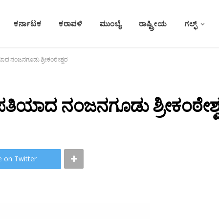
ಕರ್ನಾಟಕ
ಕರಾವಳಿ
ಮುಂಬೈ
ರಾಷ್ಟ್ರೀಯ
ಗಲ್ಫ್
ಿಯಾದ ನಂಜನಗೂಡು ಶ್ರೀಕಂಠೇಶ್ವರ
ಿಪತಿಯಾದ ನಂಜನಗೂಡು ಶ್ರೀಕಂಠೇಶ್
e on Twitter