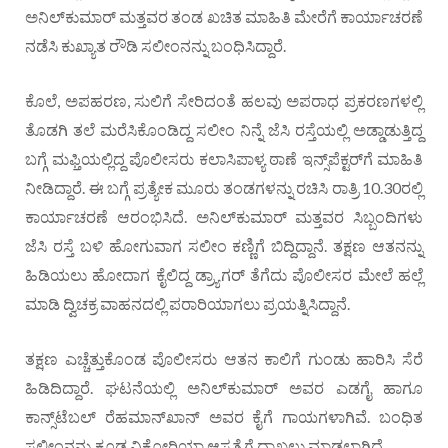
ಅನಿಲ್‌ಕುಮಾರ್ ಮತ್ತವರ ತಂಡ ಖಚಿತ ಮಾಹಿತಿ ಮೇರೆಗೆ ಕಾರ್ಯಾಚರಣೆ
ನಡೆಸಿ ಕುಖ್ಯಾತ ರೌಡಿ ಸಲೀಂನನ್ನು ಬಂಧಿಸಿದ್ದಾರೆ.
ಕೊಲೆ, ಅಪಹರಣ, ಸುಲಿಗೆ ಸೇರಿದಂತೆ ಹಲವು ಅಪರಾಧ ಪ್ರಕರಣಗಳಲ್ಲಿ
ತೊಡಗಿ ತಲೆ ಮರೆಸಿಕೊಂಡಿದ್ದ ಸಲೀಂ ನಿನ್ನೆ ಜೆಸಿ ರಸ್ತೆಯಲ್ಲಿ ಅಡ್ಡಾಡುತ್ತಿದ್ದ
ಬಗ್ಗೆ ಮಫ್ತಿಯಲ್ಲಿದ್ದ ಪೊಲೀಸರು ಕಲಾಸಿಪಾಳ್ಯ ಠಾಣೆ ಇನ್ಸ್‌ಪೆಕ್ಟರ್‌ಗೆ ಮಾಹಿತಿ
ನೀಡಿದ್ದಾರೆ. ಈ ಬಗ್ಗೆ ಪ್ರತ್ಯೇಕ ಮೂರು ತಂಡಗಳನ್ನು ರಚಿಸಿ ರಾತ್ರಿ 10.30ರಲ್ಲಿ
ಕಾರ್ಯಾಚರಣೆ ಆರಂಭಿಸಿದೆ. ಅನಿಲ್‌ಕುಮಾರ್ ಮತ್ತವರ ಸಿಬ್ಬಂದಿಗಳು
ಜೆಸಿ ರಸ್ತೆ ಬಳಿ ಹೋಗುವಾಗ ಸಲೀಂ ಕಣ್ಣಿಗೆ ಬಿದ್ದಿದ್ದಾನೆ. ತಕ್ಷಣ ಆತನನ್ನು
ಹಿಡಿಯಲು ಹೋದಾಗ ಕೈಲಿದ್ದ ಡ್ರ್ಯಾಗರ್ ತೆಗೆದು ಪೊಲೀಸರ ಮೇಲೆ ಹಲ್ಲೆ
ಮಾಡಿ ದ್ವಿಚಕ್ರ ವಾಹನದಲ್ಲಿ ಪರಾರಿಯಾಗಲು ಪ್ರಯತ್ನಿಸಿದ್ದಾನೆ.
ತಕ್ಷಣ ಎಚ್ಚೆತ್ತುಕೊಂಡ ಪೊಲೀಸರು ಆತನ ಕಾಲಿಗೆ ಗುಂಡು ಹಾರಿಸಿ ಸೆರೆ
ಹಿಡಿದಿದ್ದಾರೆ. ಘಟನೆಯಲ್ಲಿ ಅನಿಲ್‌ಕುಮಾರ್ ಅವರ ಎಡಗೈ ಹಾಗೂ
ಕಾನ್ಸ್‌ಟೆಬಲ್ ರೆಹಮಾನ್‌ಖಾನ್ ಅವರ ಕೈಗೆ ಗಾಯಗಳಾಗಿವೆ. ಬಂಧಿತ
ಸಲೀಂನನ್ನು ಕೂಡ ವಿಕ್ಟೋರಿಯಾ ಆಸ್ಪತ್ರೆಗೆ ದಾಖಲು ಮಾಡಲಾಗಿದೆ.