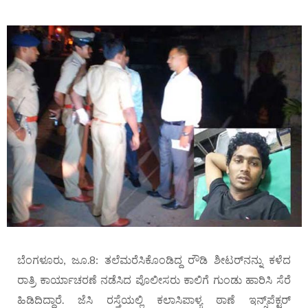
ಬೆಂಗಳೂರು, ಜೂ.8: ತಲೆಮರೆಸಿಕೊಂಡಿದ್ದ ರೌಡಿ ಶೀಟರ್‌ನನ್ನು ಕಳೆದ
ರಾತ್ರಿ ಕಾರ್ಯಾಚರಣೆ ನಡೆಸಿದ ಪೊಲೀಸರು ಕಾಲಿಗೆ ಗುಂಡು ಹಾರಿಸಿ ಸೆರೆ
ಹಿಡಿದಿದ್ದಾರೆ. ಜೆಸಿ ರಸ್ತೆಯಲ್ಲಿ ಕಲಾಸಿಪಾಳ್ಯ ಠಾಣೆ ಇನ್ಸ್‌ಪೆಕ್ಟರ್