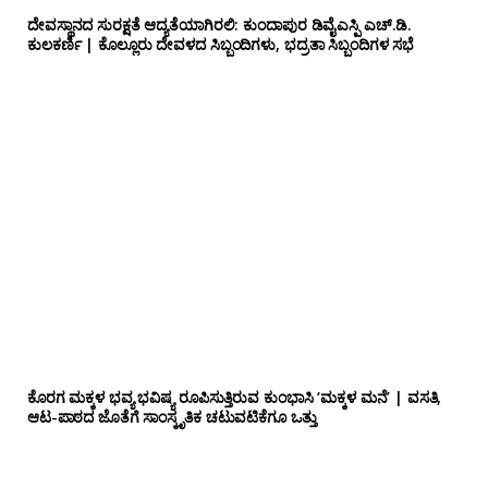
ದೇವಸ್ಥಾನದ ಸುರಕ್ಷತೆ ಆದ್ಯತೆಯಾಗಿರಲಿ: ಕುಂದಾಪುರ ಡಿವೈಎಸ್ಪಿ ಎಚ್.ಡಿ.
ಕುಲಕರ್ಣಿ | ಕೊಲ್ಲೂರು ದೇವಳದ ಸಿಬ್ಬಂದಿಗಳು, ಭದ್ರತಾ ಸಿಬ್ಬಂದಿಗಳ ಸಭೆ
ಕೊರಗ ಮಕ್ಕಳ ಭವ್ಯ ಭವಿಷ್ಯ ರೂಪಿಸುತ್ತಿರುವ ಕುಂಭಾಸಿ ‘ಮಕ್ಕಳ ಮನೆ’ | ವಸತಿ,
ಆಟ-ಪಾಠದ ಜೊತೆಗೆ ಸಾಂಸ್ಕೃತಿಕ ಚಟುವಟಿಕೆಗೂ ಒತ್ತು