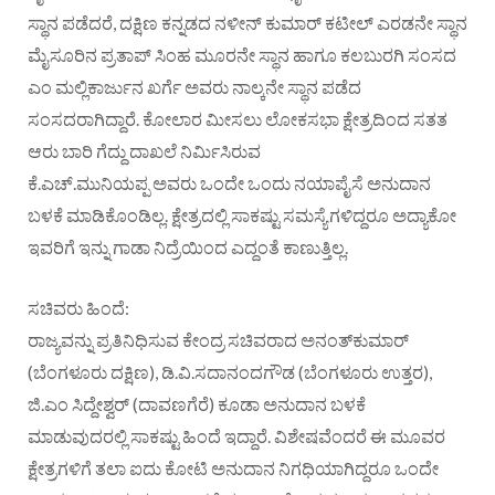
ಸ್ಥಾನ ಪಡೆದರೆ, ದಕ್ಷಿಣ ಕನ್ನಡದ ನಳೀನ್ ಕುಮಾರ್ ಕಟೀಲ್ ಎರಡನೇ ಸ್ಥಾನ
ಮೈಸೂರಿನ ಪ್ರತಾಪ್ ಸಿಂಹ ಮೂರನೇ ಸ್ಥಾನ ಹಾಗೂ ಕಲಬುರಗಿ ಸಂಸದ
ಎಂ ಮಲ್ಲಿಕಾರ್ಜುನ ಖರ್ಗೆ ಅವರು ನಾಲ್ಕನೇ ಸ್ಥಾನ ಪಡೆದ
ಸಂಸದರಾಗಿದ್ದಾರೆ. ಕೋಲಾರ ಮೀಸಲು ಲೋಕಸಭಾ ಕ್ಷೇತ್ರದಿಂದ ಸತತ
ಆರು ಬಾರಿ ಗೆದ್ದು ದಾಖಲೆ ನಿರ್ಮಿಸಿರುವ
ಕೆ.ಎಚ್.ಮುನಿಯಪ್ಪ ಅವರು ಒಂದೇ ಒಂದು ನಯಾಪೈಸೆ ಅನುದಾನ
ಬಳಕೆ ಮಾಡಿಕೊಂಡಿಲ್ಲ. ಕ್ಷೇತ್ರದಲ್ಲಿ ಸಾಕಷ್ಟು ಸಮಸ್ಯೆಗಳಿದ್ದರೂ ಅದ್ಯಾಕೋ
ಇವರಿಗೆ ಇನ್ನು ಗಾಡಾ ನಿದ್ರೆಯಿಂದ ಎದ್ದಂತೆ ಕಾಣುತ್ತಿಲ್ಲ.
ಸಚಿವರು ಹಿಂದೆ:
ರಾಜ್ಯವನ್ನು ಪ್ರತಿನಿಧಿಸುವ ಕೇಂದ್ರ ಸಚಿವರಾದ ಅನಂತ್‌ಕುಮಾರ್
(ಬೆಂಗಳೂರು ದಕ್ಷಿಣ), ಡಿ.ವಿ.ಸದಾನಂದಗೌಡ (ಬೆಂಗಳೂರು ಉತ್ತರ),
ಜಿ.ಎಂ ಸಿದ್ದೇಶ್ವರ್ (ದಾವಣಗೆರೆ) ಕೂಡಾ ಅನುದಾನ ಬಳಕೆ
ಮಾಡುವುದರಲ್ಲಿ ಸಾಕಷ್ಟು ಹಿಂದೆ ಇದ್ದಾರೆ. ವಿಶೇಷವೆಂದರೆ ಈ ಮೂವರ
ಕ್ಷೇತ್ರಗಳಿಗೆ ತಲಾ ಐದು ಕೋಟಿ ಅನುದಾನ ನಿಗಧಿಯಾಗಿದ್ದರೂ ಒಂದೇ