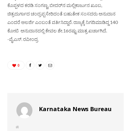
ಕೊಪ್ಪಳದ ಕರಡಿ ಸಂಗಣ್ಣ, ಬೀದರ್‌ನ ಮಲ್ಲಿಕಾರ್ಜುನ ಖೂಬ,
ಚಿತ್ರದುರ್ಗಾದ ಚಂದ್ರಪ್ಪಸೇರಿದಂತೆ ಬಹುತೇಕ ಸಂಸದರು ಅನುದಾನ
ಎಂದರೆ ಅಲರ್ಜಿ ಎಂಬಂತೆ ವರ್ತಿಸಿದ್ದಾರೆ. ರಾಜ್ಯಕ್ಕೆ ನಿಗದಿಮಾಡಿದ್ದ 140
ಕೋಟಿ ಅನುದಾನದಲ್ಲಿ ಕೇವಲ ಶೇ.16ರಷ್ಟು ಮಾತ್ರ ಖರ್ಚಾಗಿದೆ.
-ವೈ.ಎಸ್. ರವೀಂದ್ರ
0
Karnataka News Bureau
W
e