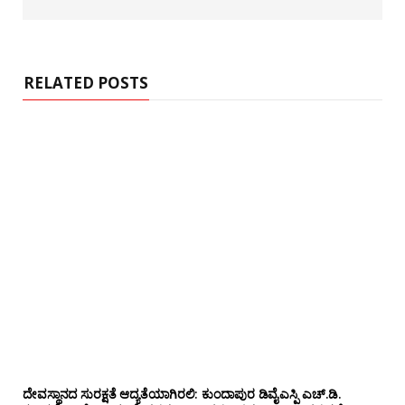
b
s
i
t
e
RELATED POSTS
ದೇವಸ್ಥಾನದ ಸುರಕ್ಷತೆ ಆದ್ಯತೆಯಾಗಿರಲಿ: ಕುಂದಾಪುರ ಡಿವೈಎಸ್ಪಿ ಎಚ್.ಡಿ.