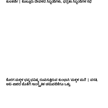
ಕುಲಕರ್ಣಿ | ಕೊಲ್ಲೂರು ದೇವಳದ ಸಿಬ್ಬಂದಿಗಳು, ಭದ್ರತಾ ಸಿಬ್ಬಂದಿಗಳ ಸಭೆ
ಕೊರಗ ಮಕ್ಕಳ ಭವ್ಯ ಭವಿಷ್ಯ ರೂಪಿಸುತ್ತಿರುವ ಕುಂಭಾಸಿ ‘ಮಕ್ಕಳ ಮನೆ’ | ವಸತಿ,
ಆಟ-ಪಾಠದ ಜೊತೆಗೆ ಸಾಂಸ್ಕೃತಿಕ ಚಟುವಟಿಕೆಗೂ ಒತ್ತು