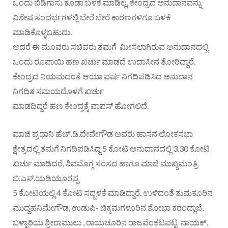
ಒಂದು ಬಿಡಿಗಾಸು ಕೂಡಾ ಬಳಕೆ ಮಾಡಿಲ್ಲ. ಕೇಂದ್ರದ ಅನುದಾನವನ್ನು
ವಿಶೇಷ ಸಂದರ್ಭಗಳಲ್ಲಿ ಬೇರೆ ಬೇರೆ ಕಾರಣಗಳಿಗೂ ಬಳಕೆ
ಮಾಡಿಕೊಳ್ಳಬಹುದು.
ಆದರೆ ಈ ಮೂವರು ಸಚಿವರು ತಮಗೆ ಮೀಸಲಾಗಿರುವ ಅನುದಾನದಲ್ಲಿ
ಒಂದು ರೂಪಾಯಿ ಹಣ ಖರ್ಚು ಮಾಡದೆ ಉದಾಸೀನ ತೋರಿದ್ದಾರೆ.
ಕೇಂದ್ರದ ನಿಯಮದಂತೆ ಆಯಾ ವರ್ಷ ನಿಗದಿಪಡಿಸಿದ ಅನುದಾನ
ನಿಗದಿತ ಸಮಯದೊಳಗೆ ಖರ್ಚು
ಮಾಡದಿದ್ದರೆ ಹಣ ಕೇಂದ್ರಕ್ಕೆ ವಾಪಸ್ ಹೋಗಲಿದೆ.
ಮಾಜಿ ಪ್ರಧಾನಿ ಹೆಚ್.ಡಿ.ದೇವೇಗೌಡ ಅವರು ಹಾಸನ ಲೋಕಸಭಾ
ಕ್ಷೇತ್ರದಲ್ಲಿ ತಮಗೆ ನಿಗದಿಪಡಿಸಿದ್ದ 5 ಕೋಟಿ ಅನುದಾನದಲ್ಲಿ 3.30 ಕೋಟಿ
ಖರ್ಚು ಮಾಡಿದರೆ, ಶಿವಮೊಗ್ಗ ಸಂಸದ ಹಾಗೂ ಮಾಜಿ ಮುಖ್ಯಮಂತ್ರಿ
ಬಿ.ಎಸ್.ಯಡಿಯೂರಪ್ಪ
5 ಕೋಟಿಯಲ್ಲಿ 4 ಕೋಟಿ ಸದ್ಬಳಕೆ ಮಾಡಿದ್ದಾರೆ. ಉಳಿದಂತೆ ತುಮಕೂರಿನ
ಮುದ್ದಹನಿಮೇಗೌಡ, ಉಡುಪಿ- ಚಿಕ್ಕಮಗಳೂರಿನ ಶೋಭಾ ಕರಂದ್ಲಾಜೆ,
ಬಳ್ಳಾರಿಯ ಶ್ರೀರಾಮುಲು , ರಾಯಚೂರಿನ ರಾಜವೆಂಕಟಪಟ್ಟ ನಾಯಕ್,