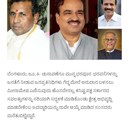
ಬೆಂಗಳೂರು, ಜೂ, 6- ಚುನಾವಣೆಗೂ ಮುನ್ನ ಭರಪೂರ ಭರವಸೆಗಳನ್ನು
ಜನತೆಗೆ ನೀಡುವ ಜನಪ್ರತಿನಿಧಿಗಳು ಗೆದ್ದ ಮೇಲೆ ಅನುದಾನ ಬಳಸಲು
ಮೀನಾಮೇಷ ಎಣಿಸುವುದು ಹೊಸದೇನಲ್ಲ. ಕನಿಷ್ಟ ಪಕ್ಷ ಸರ್ಕಾರದ
ಸವಲತ್ತುಗಳನ್ನು ಸರಿಯಾಗಿ ಸದ್ಬಳಕೆ ಮಾಡಿಕೊಂಡು ಕ್ಷೇತ್ರ ಅಭಿವೃದ್ದಿ
ಮಾಡಬೇಕೆಂಬ ಜವಬ್ದಾರಿಯನ್ನು ನಾವೇ ಆಯ್ಕೆ ಮಾಡಿದ ಸಂಸದರು
ಮರೆತುಬಿಟ್ಟಿದ್ದಾರೆ.