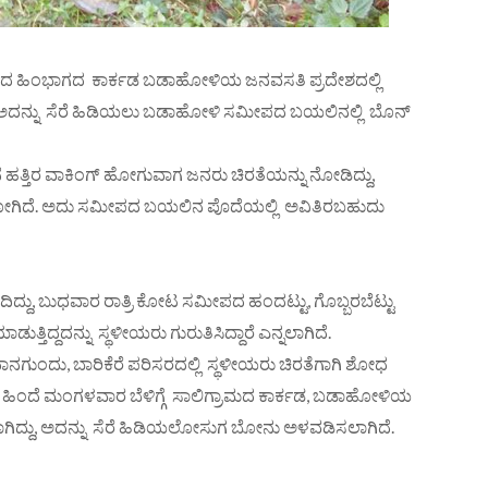
ಥಾನದ ಹಿಂಭಾಗದ ಕಾರ್ಕಡ ಬಡಾಹೋಳಿಯ ಜನವಸತಿ ಪ್ರದೇಶದಲ್ಲಿ
ದು, ಅದನ್ನು ಸೆರೆ ಹಿಡಿಯಲು ಬಡಾಹೋಳಿ ಸಮೀಪದ ಬಯಲಿನಲ್ಲಿ ಬೊನ್
್ತಿರ ವಾಕಿಂಗ್ ಹೋಗುವಾಗ ಜನರು ಚಿರತೆಯನ್ನು ನೋಡಿದ್ದು,
ಿಹೋಗಿದೆ. ಅದು ಸಮೀಪದ ಬಯಲಿನ ಪೊದೆಯಲ್ಲಿ ಅವಿತಿರಬಹುದು
ದ್ದು, ಬುಧವಾರ ರಾತ್ರಿ ಕೋಟ ಸಮೀಪದ ಹಂದಟ್ಟು, ಗೊಬ್ಬರಬೆಟ್ಟು
್ತಿದ್ದದನ್ನು ಸ್ಥಳೀಯರು ಗುರುತಿಸಿದ್ದಾರೆ ಎನ್ನಲಾಗಿದೆ.
ನಗುಂದು, ಬಾರಿಕೆರೆ ಪರಿಸರದಲ್ಲಿ ಸ್ಥಳೀಯರು ಚಿರತೆಗಾಗಿ ಶೋಧ
ಲ. ಈ ಹಿಂದೆ ಮಂಗಳವಾರ ಬೆಳಿಗ್ಗೆ ಸಾಲಿಗ್ರಾಮದ ಕಾರ್ಕಡ, ಬಡಾಹೋಳಿಯ
ವಾಗಿದ್ದು, ಅದನ್ನು ಸೆರೆ ಹಿಡಿಯಲೋಸುಗ ಬೋನು ಅಳವಡಿಸಲಾಗಿದೆ.