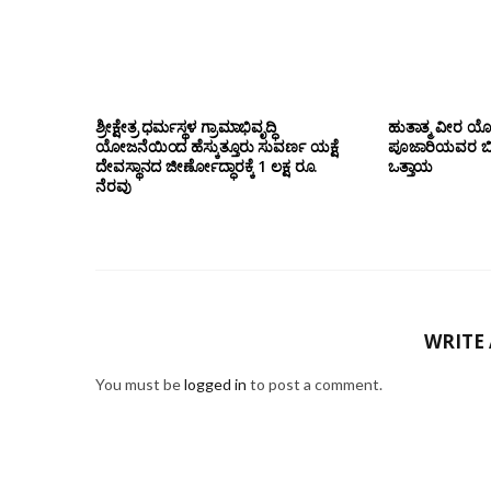
ಶ್ರೀಕ್ಷೇತ್ರ ಧರ್ಮಸ್ಥಳ ಗ್ರಾಮಾಭಿವೃದ್ಧಿ
ಹುತಾತ್ಮ ವೀರ 
ಯೋಜನೆಯಿಂದ ಹೆಸ್ಕುತ್ತೂರು ಸುವರ್ಣ ಯಕ್ಷೆ
ಪೂಜಾರಿಯವರ ಬೀಜಾ
ದೇವಸ್ಥಾನದ ಜೀರ್ಣೋದ್ಧಾರಕ್ಕೆ 1 ಲಕ್ಷ ರೂ.
ಒತ್ತಾಯ
ನೆರವು
WRITE
You must be
logged in
to post a comment.