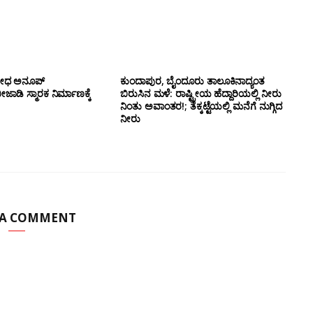
ಯೋಧ ಅನೂಪ್
ಕುಂದಾಪುರ, ಬೈಂದೂರು ತಾಲೂಕಿನಾದ್ಯಂತ
ಡಿ ಸ್ಮಾರಕ ನಿರ್ಮಾಣಕ್ಕೆ
ಬಿರುಸಿನ ಮಳೆ: ರಾಷ್ಟ್ರೀಯ ಹೆದ್ದಾರಿಯಲ್ಲಿ‌ ನೀರು
ನಿಂತು ಅವಾಂತರ!; ತೆಕ್ಕಟ್ಟೆಯಲ್ಲಿ ಮನೆಗೆ ನುಗ್ಗಿದ
ನೀರು
 A COMMENT