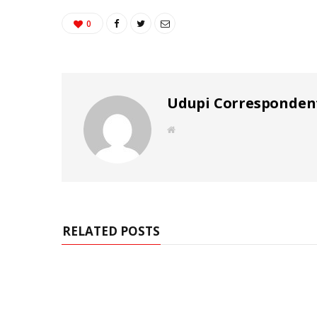
0
Udupi Corresponden
W
e
b
s
i
t
e
RELATED POSTS