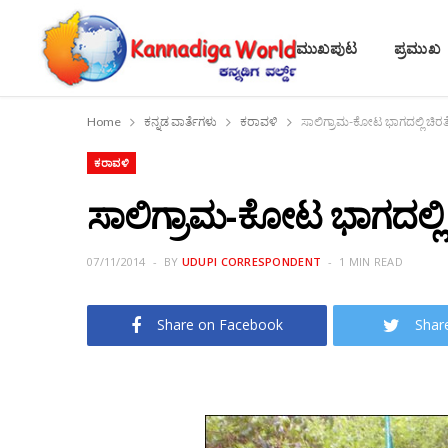
ಮುಖಪುಟ
ಪ್ರಮುಖ
Home
ಕನ್ನಡ ವಾರ್ತೆಗಳು
ಕರಾವಳಿ
ಸಾಲಿಗ್ರಾಮ-ಕೋಟ ಭಾಗದಲ್ಲಿ ಚಿರ
ಕರಾವಳಿ
ಸಾಲಿಗ್ರಾಮ-ಕೋಟ ಭಾಗದಲ್ಲಿ
07/11/2014
BY
UDUPI CORRESPONDENT
1 MIN READ
Share on Facebook
Shar