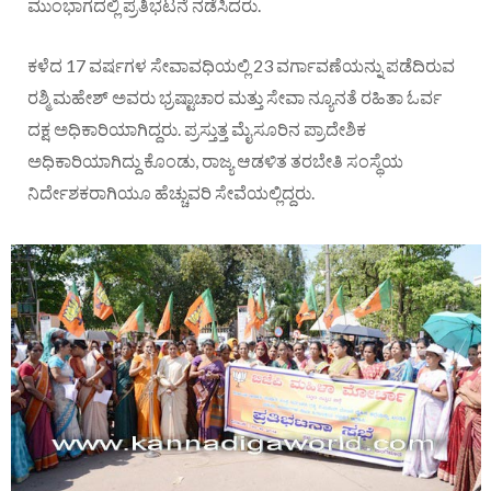
ಮುಂಭಾಗದಲ್ಲಿ ಪ್ರತಿಭಟನೆ ನಡೆಸಿದರು.
ಕಳೆದ 17 ವರ್ಷಗಳ ಸೇವಾವಧಿಯಲ್ಲಿ 23 ವರ್ಗಾವಣೆಯನ್ನು ಪಡೆದಿರುವ
ರಶ್ಮಿ ಮಹೇಶ್ ಅವರು ಭ್ರಷ್ಟಾಚಾರ ಮತ್ತು ಸೇವಾ ನ್ಯೂನತೆ ರಹಿತಾ ಓರ್ವ
ದಕ್ಷ ಅಧಿಕಾರಿಯಾಗಿದ್ದರು. ಪ್ರಸ್ತುತ್ತ ಮೈಸೂರಿನ ಪ್ರಾದೇಶಿಕ
ಅಧಿಕಾರಿಯಾಗಿದ್ದು ಕೊಂಡು, ರಾಜ್ಯ ಆಡಳಿತ ತರಬೇತಿ ಸಂಸ್ಥೆಯ
ನಿರ್ದೇಶಕರಾಗಿಯೂ ಹೆಚ್ಚುವರಿ ಸೇವೆಯಲ್ಲಿದ್ದರು.