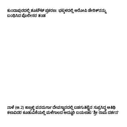
ಕುಂದಾಪುರದಲ್ಲಿ ಶೂಟೌಟ್ ಪ್ರಕರಣ: ಭಟ್ಕಳದಲ್ಲಿ ಆರೋಪಿ ಡೇರಿಕ್‌ನನ್ನು
ಬಂಧಿಸಿದ ಪೊಲೀಸರ ತಂಡ
ನಾಳೆ (ಆ.2) ಕಾಜ್ರಳ್ಳಿ ವನದುರ್ಗಾ ದೇವಸ್ಥಾನದಲ್ಲಿ ಬಡಗುತಿಟ್ಟಿನ ಸುಪ್ರಸಿದ್ಧ ಅತಿಥಿ
ಕಲಾವಿದರ ಕೂಡುವಿಕೆಯಲ್ಲಿ ಮಳೆಗಾಲದ ಅದ್ದೂರಿ ಬಯಲಾಟ ‘ಶ್ರೀ ರಾಮ ದರ್ಶನ’