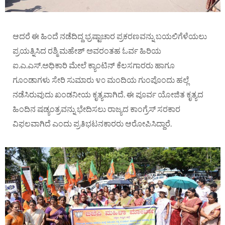
ಆದರೆ ಈ ಹಿಂದೆ ನಡೆದಿದ್ದ ಭ್ರಷ್ಟಾಚಾರ ಪ್ರಕರಣವನ್ನು ಬಯಲಿಗೆಳೆಯಲು
ಪ್ರಯತ್ನಿಸಿದ ರಶ್ಮಿ ಮಹೇಶ್ ಅವರಂತಹ ಓರ್ವ ಹಿರಿಯ
ಐ.ಎ‌.ಎಸ್.ಅಧಿಕಾರಿ ಮೇಲೆ ಕ್ಯಾಂಟಿನ್ ಕೆಲಸಗಾರರು ಹಾಗೂ
ಗೂಂಡಾಗಳು ಸೇರಿ ಸುಮಾರು ೪೦ ಮಂದಿಯ ಗುಂಪೊಂದು ಹಲ್ಲೆ
ನಡೆಸಿರುವುದು ಖಂಡನೀಯ ಕೃತ್ಯವಾಗಿದೆ. ಈ ಪೂರ್ವ ಯೋಜಿತ ಕೃತ್ಯದ
ಹಿಂದಿನ ಷಡ್ಯಂತ್ರವನ್ನು ಭೇದಿಸಲು ರಾಜ್ಯದ ಕಾಂಗ್ರೆಸ್ ಸರಕಾರ
ವಿಫಲವಾಗಿದೆ ಎಂದು ಪ್ರತಿಭಟನಕಾರರು ಆರೋಪಿಸಿದ್ದಾರೆ.