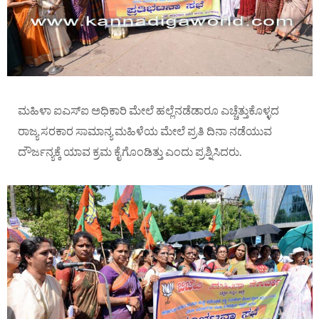
ಮಹಿಳಾ ಐ‌ಎಸ್‍ಐ ಅಧಿಕಾರಿ ಮೇಲೆ ಹಲ್ಲೆನಡೆಡಾರೂ ಎಚ್ಚೆತ್ತುಕೊಳ್ಳದ
ರಾಜ್ಯ ಸರಕಾರ ಸಾಮಾನ್ಯ ಮಹಿಳೆಯ ಮೇಲೆ ಪ್ರತಿ ದಿನಾ ನಡೆಯುವ
ದೌರ್ಜನ್ಯಕ್ಕೆ ಯಾವ ಕ್ರಮ ಕೈಗೊಂಡಿತ್ತು ಎಂದು ಪ್ರಶ್ನಿಸಿದರು.