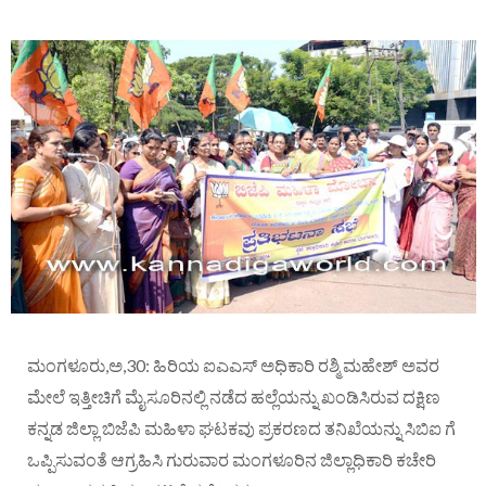
ಮಂಗಳೂರು,ಅ,30: ಹಿರಿಯ ಐ‌ಎ‌ಎಸ್ ಅಧಿಕಾರಿ ರಶ್ಮಿ ಮಹೇಶ್ ಅವರ
ಮೇಲೆ ಇತ್ತೀಚಿಗೆ ಮೈಸೂರಿನಲ್ಲಿ ನಡೆದ ಹಲ್ಲೆಯನ್ನು ಖಂಡಿಸಿರುವ ದಕ್ಷಿಣ
ಕನ್ನಡ ಜಿಲ್ಲಾ ಬಿಜೆಪಿ ಮಹಿಳಾ ಘಟಕವು ಪ್ರಕರಣದ ತನಿಖೆಯನ್ನು ಸಿಬಿ‌ಐ ಗೆ
ಒಪ್ಪಿಸುವಂತೆ ಆಗ್ರಹಿಸಿ ಗುರುವಾರ ಮಂಗಳೂರಿನ ಜಿಲ್ಲಾಧಿಕಾರಿ ಕಚೇರಿ