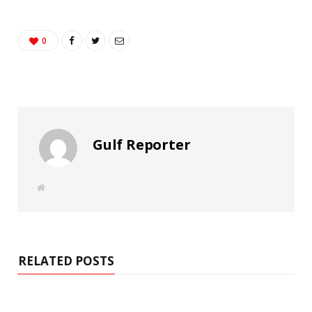
0
Gulf Reporter
W
e
b
s
i
t
e
RELATED POSTS