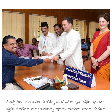
ಕೊಚ್ಚಿ: ತೀವ್ರ ಕುತೂಹಲ ಕೆರಳಿಸಿದ್ದ ಕಾಂಗ್ರೆಸ್ ಅಧ್ಯಕ್ಷರ ದಕ್ಷಿಣ ಭಾರತದ
ಸ್ಪರ್ಧೆ ಕೊನೆಗೂ ಅಧಿಕೃತವಾಗಿದ್ದು, ಇಂದು ರಾಹುಲ್ ಗಾಂಧಿ ಕೇರಳದ