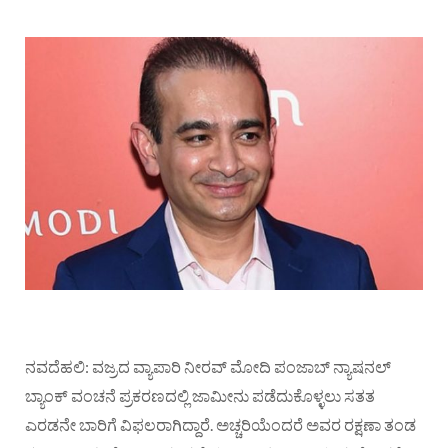
ನವದೆಹಲಿ: ವಜ್ರದ ವ್ಯಾಪಾರಿ ನೀರವ್ ಮೋದಿ ಪಂಜಾಬ್ ನ್ಯಾಷನಲ್
ಬ್ಯಾಂಕ್ ವಂಚನೆ ಪ್ರಕರಣದಲ್ಲಿ ಜಾಮೀನು ಪಡೆದುಕೊಳ್ಳಲು ಸತತ
ಎರಡನೇ ಬಾರಿಗೆ ವಿಫಲರಾಗಿದ್ದಾರೆ. ಅಚ್ಚರಿಯೆಂದರೆ ಅವರ ರಕ್ಷಣಾ ತಂಡ