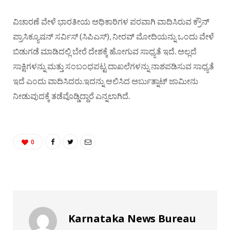
ವಿಚಾರಣೆ ವೇಳೆ ಭಾರತೀಯ ಅಧಿಕಾರಿಗಳ ಪರವಾಗಿ ವಾದಿಸಿರುವ ಕ್ರೌನ್
ಪ್ರಾಸಿಕ್ಯೂಷನ್ ಸರ್ವಿಸ್ (ಸಿಪಿಎಸ್), ನೀರವ್ ಮೋದಿಯನ್ನು ಒಂದು ವೇಳೆ
ಬಿಡುಗಡೆ ಮಾಡಿದಲ್ಲಿ ಬೇರೆ ದೇಶಕ್ಕೆ ಹೋಗುವ ಸಾಧ್ಯತೆ ಇದೆ. ಅಲ್ಲದೆ
ಸಾಕ್ಷಿಗಳನ್ನು ಮತ್ತು ಸಂಬಂಧಪಟ್ಟ ದಾಖಲೆಗಳನ್ನು ನಾಶಪಡಿಸುವ ಸಾಧ್ಯತೆ
ಇದೆ ಎಂದು ವಾದಿಸಿದರು.ಇದನ್ನು ಆಲಿಸಿದ ಅರ್ಬುತ್ನಾಟ್ ಜಾಮೀನು
ನೀಡುವುದಕ್ಕೆ ತಡೆವೊಡ್ಡಿದ್ದಾರೆ ಎನ್ನಲಾಗಿದೆ.
0
Karnataka News Bureau