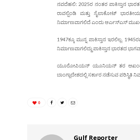
ನವದೆಹಲಿ: 2025ರ ನಂತರ ಪಾಕಿಸ್ತಾನ ಭಾರತದ
ರಾವಲ್ಪಿಂಡಿ ಮತ್ತು ಸೈಲಾಕೋಟ್ ಭಾರತೀಯ
ನಿರ್ಮಾಣವಾಗಲಿದೆ ಎಂದು ಆರ್ಎಸ್ಎಸ್ ಮುಖಂಡ 
1947ಕ್ಕೂ ಮುನ್ನ ಪಾಕಿಸ್ತಾನ ಇರಲಿಲ್ಲ. 1945
ನಿರ್ಮಾಣವಾಗಲಿದ್ದು ಪಾಕಿಸ್ತಾನ ಭಾರತದ ಭಾಗ
ಯೂರೋಪಿಯನ್ ಯೂನಿಯನ್ ತರ ಅಖಂಡ ಭಾರತ 
ಬಾಂಗ್ಲಾದೇಶದಲ್ಲಿ ಸರ್ಕಾರ ನಡೆಸುವ ಪರಿಸ್ಥಿತಿ
0
Gulf Reporter