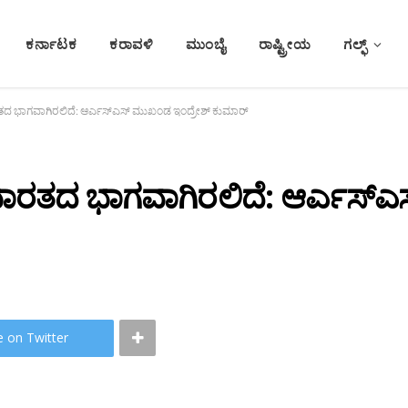
ಕರ್ನಾಟಕ
ಕರಾವಳಿ
ಮುಂಬೈ
ರಾಷ್ಟ್ರೀಯ
ಗಲ್ಫ್
ತದ ಭಾಗವಾಗಿರಲಿದೆ: ಆರ್ಎಸ್ಎಸ್ ಮುಖಂಡ ಇಂದ್ರೇಶ್ ಕುಮಾರ್
ಭಾರತದ ಭಾಗವಾಗಿರಲಿದೆ: ಆರ್ಎಸ್ಎ
e on Twitter