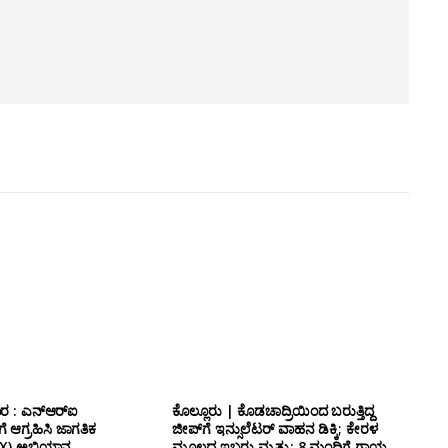
ರ : ಎನ್‌ಆರ್‌ಐ
ಕೊಲ್ಲೂರು | ಕೊಡಚಾದ್ರಿಯಿಂದ ಬರುತ್ತಿದ್ದ
 ಆಗ್ರಹಿಸಿ ಜಾಗತಿಕ
ಜೀಪ್‌ಗೆ ಇನ್ಸುಲೆಟರ್ ವಾಹನ ಡಿಕ್ಕಿ; ಕೇರಳ
ರ್ (X) ಅಭಿಯಾನ
ಮೂಲದ ಇಬ್ಬರು ಮೃತ್ಯು: 8 ಮಂದಿಗೆ ಗಾಯ