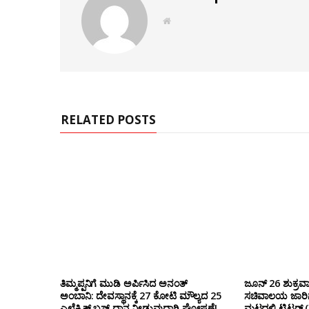
W
e
b
s
i
t
e
RELATED POSTS
ತಿಮ್ಮಪ್ಪನಿಗೆ ಮುಡಿ ಅರ್ಪಿಸಿದ ಅನಂತ್
ಜೂನ್ 26 ಶುಕ್ರವಾ
ಅಂಬಾನಿ: ದೇವಸ್ಥಾನಕ್ಕೆ 27 ಕೋಟಿ ಮೌಲ್ಯದ 25
ಸಚಿವಾಲಯ ಜಾರಿಗೆ
ಎಲೆಕ್ಟ್ರಿಕ್ ಬಸ್ ದಾನ ನೀಡುವುದಾಗಿ ಘೋಷಣೆ!
ಮಟ್ಟದಲ್ಲಿ ಟ್ವಿಟ