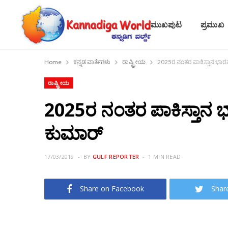
ಮುಖಪುಟ
ಪ್ರಮುಖ
Home
ಕನ್ನಡ ವಾರ್ತೆಗಳು
ರಾಷ್ಟ್ರೀಯ
2025ರ ನಂತರ ಪಾಕಿಸ್ತಾನ ಭಾರ
ರಾಷ್ಟ್ರೀಯ
2025ರ ನಂತರ ಪಾಕಿಸ್ತಾನ 
ಕುಮಾರ್
17/03/2019
BY
GULF REPORTER
1 MIN READ
Share on Facebook
Shar