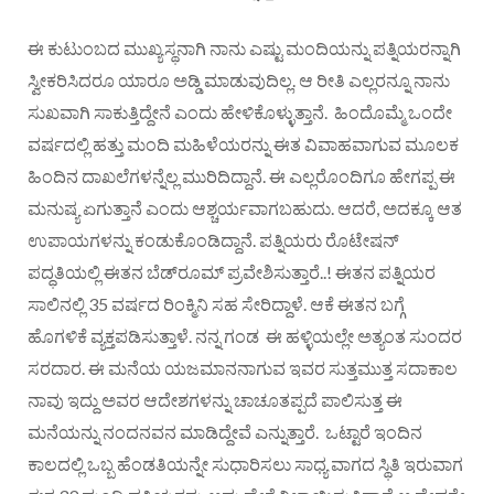
ಈ ಕುಟುಂಬದ ಮುಖ್ಯಸ್ಥನಾಗಿ ನಾನು ಎಷ್ಟು ಮಂದಿಯನ್ನು ಪತ್ನಿಯರನ್ನಾಗಿ
ಸ್ವೀಕರಿಸಿದರೂ ಯಾರೂ ಅಡ್ಡಿ ಮಾಡುವುದಿಲ್ಲ. ಆ ರೀತಿ ಎಲ್ಲರನ್ನೂ ನಾನು
ಸುಖವಾಗಿ ಸಾಕುತ್ತಿದ್ದೇನೆ ಎಂದು ಹೇಳಿಕೊಳ್ಳುತ್ತಾನೆ. ಹಿಂದೊಮ್ಮೆ ಒಂದೇ
ವರ್ಷದಲ್ಲಿ ಹತ್ತು ಮಂದಿ ಮಹಿಳೆಯರನ್ನು ಈತ ವಿವಾಹವಾಗುವ ಮೂಲಕ
ಹಿಂದಿನ ದಾಖಲೆಗಳನ್ನೆಲ್ಲ ಮುರಿದಿದ್ದಾನೆ. ಈ ಎಲ್ಲರೊಂದಿಗೂ ಹೇಗಪ್ಪ ಈ
ಮನುಷ್ಯ ಏಗುತ್ತಾನೆ ಎಂದು ಆಶ್ಚರ್ಯವಾಗಬಹುದು. ಆದರೆ, ಅದಕ್ಕೂ ಆತ
ಉಪಾಯಗಳನ್ನು ಕಂಡುಕೊಂಡಿದ್ದಾನೆ. ಪತ್ನಿಯರು ರೊಟೇಷನ್
ಪದ್ಧತಿಯಲ್ಲಿ ಈತನ ಬೆಡ್‌ರೂಮ್ ಪ್ರವೇಶಿಸುತ್ತಾರೆ..! ಈತನ ಪತ್ನಿಯರ
ಸಾಲಿನಲ್ಲಿ 35 ವರ್ಷದ ರಿಂಕ್ಮಿನಿ ಸಹ ಸೇರಿದ್ದಾಳೆ. ಆಕೆ ಈತನ ಬಗ್ಗೆ
ಹೊಗಳಿಕೆ ವ್ಯಕ್ತಪಡಿಸುತ್ತಾಳೆ. ನನ್ನ ಗಂಡ ಈ ಹಳ್ಳಿಯಲ್ಲೇ ಅತ್ಯಂತ ಸುಂದರ
ಸರದಾರ. ಈ ಮನೆಯ ಯಜಮಾನನಾಗುವ ಇವರ ಸುತ್ತಮುತ್ತ ಸದಾಕಾಲ
ನಾವು ಇದ್ದು ಅವರ ಆದೇಶಗಳನ್ನು ಚಾಚೂತಪ್ಪದೆ ಪಾಲಿಸುತ್ತ ಈ
ಮನೆಯನ್ನು ನಂದನವನ ಮಾಡಿದ್ದೇವೆ ಎನ್ನುತ್ತಾರೆ. ಒಟ್ಟಾರೆ ಇಂದಿನ
ಕಾಲದಲ್ಲಿ ಒಬ್ಬ ಹೆಂಡತಿಯನ್ನೇ ಸುಧಾರಿಸಲು ಸಾಧ್ಯ ವಾಗದ ಸ್ಥಿತಿ ಇರುವಾಗ