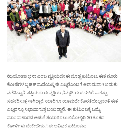
ಝಿಯೋನಾ ಛನಾ ಎಂಬ ವ್ಯಕ್ತಿಯದೇ ಈ ದೊಡ್ಡ ಕುಟುಂಬ. ಈತ ನೂರು
ಕೋಣೆಗಳ ಬೃಹತ್ ಮನೆಯಲ್ಲಿ ಈ ಎಲ್ಲರೊಂದಿಗೆ ಆರಾಮವಾಗಿ ಬದುಕು
ನಡೆಸಿದ್ದಾನೆ. ಪತ್ನಿಯರು ಈ ವ್ಯಕ್ತಿಯ ನೆಮ್ಮದಿಯ ಬದುಕಿಗೆ ಸಾಕಷ್ಟು
ಸಹಕರಿಸುತ್ತ ಸಾಗಿದ್ದಾರೆ. ಯಾರಿಗೂ ಯಾವುದೇ ಕೊರತೆಯಿಲ್ಲದಂತೆ ಈತ
ಎಲ್ಲವನ್ನೂ ನಿಭಾಯಿಸುತ್ತ ಬಂದಿದ್ದಾನೆ. ಈ ಕುಟುಂಬಕ್ಕೆ ಒಮ್ಮೆ
ಮಾಂಸಾಹಾರದ ಅಡುಗೆ ತಯಾರಿಸಲು ಬರೋಬ್ಬರಿ 30 ತೂಕದ
ಕೋಳಿಗಳು ಬೇಕೇಬೇಕು..! ಈ ಅವಿಭಕ್ತ ಕುಟುಂಬದ