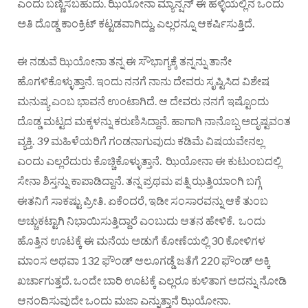
ಎಂದು ಬಣ್ಣಿಸಬಹುದು. ಝಿಯೋನಾ ಮ್ಯಾನ್ಷನ್ ಈ ಹಳ್ಳಿಯಲ್ಲಿನ ಒಂದು
ಅತಿ ದೊಡ್ಡ ಕಾಂಕ್ರಿಟ್ ಕಟ್ಟಡವಾಗಿದ್ದು, ಎಲ್ಲರನ್ನೂ ಆಕರ್ಷಿಸುತ್ತಿದೆ.
ಈ ನಡುವೆ ಝಿಯೋನಾ ತನ್ನ ಈ ಸೌಭಾಗ್ಯಕ್ಕೆ ತನ್ನನ್ನು ತಾನೇ
ಹೊಗಳಿಕೊಳ್ಳುತ್ತಾನೆ. ಇಂದು ನನಗೆ ನಾನು ದೇವರು ಸೃಷ್ಟಿಸಿದ ವಿಶೇಷ
ಮನುಷ್ಯ ಎಂಬ ಭಾವನೆ ಉಂಟಾಗಿದೆ. ಆ ದೇವರು ನನಗೆ ಇಷ್ಟೊಂದು
ದೊಡ್ಡ ಮಟ್ಟದ ಮಕ್ಕಳನ್ನು ಕರುಣಿಸಿದ್ದಾನೆ. ಹಾಗಾಗಿ ನಾನೊಬ್ಬ ಅದೃಷ್ಟವಂತ
ವ್ಯಕ್ತಿ. 39 ಮಹಿಳೆಯರಿಗೆ ಗಂಡನಾಗುವುದು ಕಡಿಮೆ ವಿಷಯವೇನಲ್ಲ
ಎಂದು ಎಲ್ಲರೆದುರು ಕೊಚ್ಚಿಕೊಳ್ಳುತ್ತಾನೆ. ಝಿಯೋನಾ ಈ ಕುಟುಂಬದಲ್ಲಿ
ಸೇನಾ ಶಿಸ್ತನ್ನು ಕಾಪಾಡಿದ್ದಾನೆ. ತನ್ನ ಪ್ರಥಮ ಪತ್ನಿ ಝತ್ತಿಯಾಂಗಿ ಬಗ್ಗೆ
ಈತನಿಗೆ ಸಾಕಷ್ಟು ಪ್ರೀತಿ. ಏಕೆಂದರೆ, ಇಡೀ ಸಂಸಾರವನ್ನು ಆಕೆ ತುಂಬ
ಅಚ್ಚುಕಟ್ಟಾಗಿ ನಿಭಾಯಿಸುತ್ತಿದ್ದಾರೆ ಎಂಬುದು ಆತನ ಹೇಳಿಕೆ. ಒಂದು
ಹೊತ್ತಿನ ಊಟಕ್ಕೆ ಈ ಮನೆಯ ಅಡುಗೆ ಕೋಣೆಯಲ್ಲಿ 30 ಕೋಳಿಗಳ
ಮಾಂಸ ಅಥವಾ 132 ಫೌಂಡ್ ಆಲೂಗಡ್ಡೆ ಜತೆಗೆ 220 ಫೌಂಡ್ ಅಕ್ಕಿ
ಖರ್ಚಾಗುತ್ತದೆ. ಒಂದೇ ಬಾರಿ ಊಟಕ್ಕೆ ಎಲ್ಲರೂ ಕುಳಿತಾಗ ಅದನ್ನು ನೋಡಿ
ಆನಂದಿಸುವುದೇ ಒಂದು ಮಜಾ ಎನ್ನುತ್ತಾನೆ ಝಿಯೋನಾ.