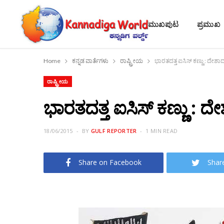
ಮುಖಪುಟ
ಪ್ರಮುಖ
Home
ಕನ್ನಡ ವಾರ್ತೆಗಳು
ರಾಷ್ಟ್ರೀಯ
ಭಾರತದತ್ತ ಐಸಿಸ್ ಕಣ್ಣು : ದೇಶಾದ್ಯ
ರಾಷ್ಟ್ರೀಯ
ಭಾರತದತ್ತ ಐಸಿಸ್ ಕಣ್ಣು : ದೇಶ
18/06/2015
BY
GULF REPORTER
1 MIN READ
Share on Facebook
Shar