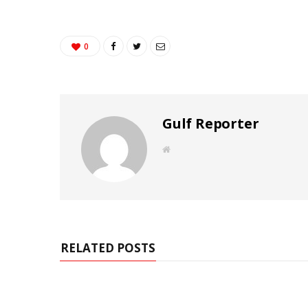
0
Gulf Reporter
W
e
b
s
i
t
e
RELATED POSTS