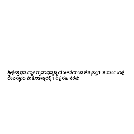
ಶ್ರೀಕ್ಷೇತ್ರ ಧರ್ಮಸ್ಥಳ ಗ್ರಾಮಾಭಿವೃದ್ಧಿ ಯೋಜನೆಯಿಂದ ಹೆಸ್ಕುತ್ತೂರು ಸುವರ್ಣ ಯಕ್ಷೆ
ದೇವಸ್ಥಾನದ ಜೀರ್ಣೋದ್ಧಾರಕ್ಕೆ 1 ಲಕ್ಷ ರೂ. ನೆರವು