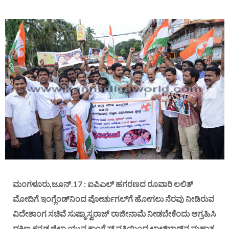
ಮಂಗಳೂರು,ಜೂನ್.17 : ಐಪಿಎಲ್ ಹಗರಣದ ರೂವಾರಿ ಲಲಿತ್
ಮೋದಿಗೆ ಇಂಗ್ಲೆಂಡ್‌ನಿಂದ ಪೋರ್ಚುಗಲ್‌ಗೆ ಹೋಗಲು ನೆರವು ನೀಡಿರುವ
ವಿದೇಶಾಂಗ ಸಚಿವೆ ಸುಷ್ಮಾ ಸ್ವರಾಜ್ ರಾಜೀನಾಮೆ ನೀಡಬೇಕೆಂದು ಆಗ್ರಹಿಸಿ
ದಕ್ಷಿಣ ಕನ್ನಡ ಜಿಲ್ಲಾ ಯುವ ಕಾಂಗ್ರೆಸ್ ವತಿಯಿಂದ ಲಾಲ್‌ಬಾಗ್‌ನ ಮಹಾತ್ಮ