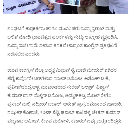
ಸಂಘಟನೆ ಕಾರ‌್ಯಕರ್ತರು ಹಾಗೂ ಮುಖಂಡರು ಸುಷ್ಮಾ ಸ್ವರಾಜ್ ಮತ್ತು
ಲಲಿತ್ ಮೋದಿ ಭಾವಚಿತ್ರದ ಫಲಕಗಳನ್ನು ಸುಟ್ಟು ಆಕ್ರೋಶ ವ್ಯಕ್ತಪಡಿಸಿ,
ಸುಷ್ಮಾ ರಾಜೀನಾಮೆ ನೀಡುವ ತನಕ ದೇಶಾದ್ಯಂತ ಕಾಂಗ್ರೆಸ್ ಪ್ರತಿಭಟನೆ
ನಡೆಸಲಿದೆ ಎಂದರು.
ಯುವ ಕಾಂಗ್ರೆಸ್ ಜಿಲ್ಲಾ ಅಧ್ಯಕ್ಷ ಮಿಥುನ್ ರೈ, ಮಾಜಿ ಮೇಯರ್ ಶಶಿಧರ
ಹೆಗ್ಡೆ, ಕಾರ್ಪೊರೇಟರ್‌ಗಳಾದ ನವೀನ್ ಡಿಸೋಜ, ಅಶೋಕ್ ಡಿ.ಕೆ.,
ಪ್ರವೀಣ್‌ಚಂದ್ರ ಆಳ್ವ, ಮುಖಂಡರಾದ ಸುರೇಶ್ ಬಲ್ಲಾಳ್, ವಿಶ್ವಾಸ್
ಕುಮಾರ್ ದಾಸ್, ಮೆಲ್ವಿನ್ ಡಿಸೋಜ, ಅಮೃತ್ ಕದ್ರಿ, ಮೆರಿಲ್ ರೇಗೊ,
ಪ್ರಸಾದ್ ಮಲ್ಲಿ, ನಝೀರ್ ಬಜಾಲ್, ಅರುಣ್ ಕ್ರಾಸ್ತ, ರಮಾನಂದ ಪೂಜಾರಿ,
ನಝೀರ್ ಕೊಣಾಜೆ, ಗಿರೀಶ್ ಶೆಟ್ಟಿ, ಹಬೀಬ್ ಕಾಟಿಪಳ್ಳ, ಚೇತನ್ ಕುಮಾರ್,
ಪದ್ಮನಾಭ ಅಮೀನ್, ಕೇಶವ ಮರೋಳಿ, ನವಾಝ್ ಜಪ್ಪು ಮತ್ತಿತರರಿದ್ದರು.