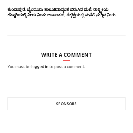
ಕುಂದಾಪುರ, ಬೈಂದೂರು ತಾಲೂಕಿನಾದ್ಯಂತ ಬಿರುಸಿನ ಮಳೆ: ರಾಷ್ಟ್ರೀಯ
ಹೆದ್ದಾರಿಯಲ್ಲಿ‌ ನೀರು ನಿಂತು ಅವಾಂತರ!; ತೆಕ್ಕಟ್ಟೆಯಲ್ಲಿ ಮನೆಗೆ ನುಗ್ಗಿದ ನೀರು
WRITE A COMMENT
You must be
logged in
to post a comment.
SPONSORS