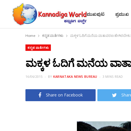
ಮುಖಪುಟ
ಪ್ರಮುಖ
Home
ಕನ್ನಡ ವಾರ್ತೆಗಳು
ಮಕ್ಕಳ ಓದಿಗೆ ಮನೆಯ ವಾತಾವರಣ ಹೇಗಿರಬೇಕು
ಕನ್ನಡ ವಾರ್ತೆಗಳು
ಮಕ್ಕಳ ಓದಿಗೆ ಮನೆಯ ವಾತ
16/06/2015
BY
KARNATAKA NEWS BUREAU
3 MINS READ
Share on Facebook
Shar