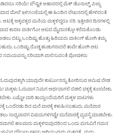
ಾಡಿದರೂ ಸರಿಯೆ! ಪೌಷ್ಟಿಕ ಆಹಾರದಲ್ಲಿ ಮೆಕ್ ಡೊನಾಲ್ಡ್, ಪಿಜ್ಜಾ
ದೆಯಾದ ಮೇಲೆ ಇಳಿಸಂಜೆಯಲ್ಲಿ ಈ ಹಿಂದಿನ ಲೇಖನದಲ್ಲಿ ಹೇಳಿದಂತೆ
ಕ್ಕೆ ಅಕ್ಕಪಕ್ಕದ ಮನೆಯ ಮಕ್ಕಳಿದ್ದರೂ ಸರಿ. ಇತ್ತೀಚಿನ ದಿನಗಳಲ್ಲಿ
ರೂಪವಾದ ಕಾರಣ ಪಾರ್ಕಿಗೋ ಆಟದ ಮೈದಾನಕ್ಕೋ ಕರೆದುಕೊಂಡು
ು ಬಿಟ್ಟು ಒಂದಿಷ್ಟು ಹೊತ್ತು ಹಿರಿಯರು ವಾಕಿಂಗ್ ಹೋಗಿ ತಮ್ಮ
ಳ್ಳಬಹುದು. ಒಂದಿಷ್ಟು ದೊಡ್ಡ ಹುಡುಗರಾದರೆ ತಾವೇ ಹೋಗಿ ಆಟ
ರುವ ಸಮಯವನ್ನು ಸರಿಯಾಗಿ ಪಾಲಿಸುವಂತೆ ಪೋಷಕರು
. ಓದುವುದಕ್ಕಾಗಿ ಯಾವುದೇ ಕಾರ್ಟೂನನ್ನು ತೋರಿಸುವ ಆಮಿಷ ಬೇಡ
ಮಕ್ಕಳು ಓದುವಾಗ ನಿಮಗ ಅರ್ಥವಾಗಲಿ ಬಿಡಲಿ ಪಕ್ಕಕ್ಕೆ ಕೂರಬೇಕು.
ಡಬೇಕು. ಎಷ್ಟೋ ಬಾರಿ ತಾಯ್ತಂದೆಯರಿಗೆ ಮಕ್ಕಳ ಪಾಟಗಳು
ಾರಕ್ಕೆ ಒಂದೆರಡು ದಿನ ಮನೆ ಪಾಠಕ್ಕೆ ಕಳುಹಿಸಬಹುದು. ಮನೆಪಾಠ
ೊಡಲು ಸಾಧ್ಯವಾದಗ ವಿಷಯಗಳಿಗಷ್ಟೇ ಮನೆಪಾಠಕ್ಕೆ ವ್ಯವಸ್ಥೆ ಮಾಡಬೇಕು.
ೆಪಾಠವಾಗಲಿ ಹಲವಾರು ಮಕ್ಕಳಿರುವುದರಿಂದ ಒಂದು ಮಗುವಿಗೆ ಗಮನ
ಮಗುವಿನ ದೌರ್ಬಲ್ಯಗಳನ್ನು ಅರಿಯುವುದು ಮತ್ತದಕ್ಕೆ ಮದ್ದು