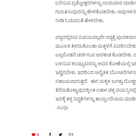
ಬರೆಸುವ ಪ್ರಶ್ನೋತ್ತರಗಳನ್ನು ಬಾಯಿಪಾಠ ಮಾಡ
ಗುರುತಿಸುವುದನ್ನು ಹೇಳಿಕೊಡಬೇಕು. ಅವುಗಳನ್ನು
ನೀಡಿ ಓದುವಂತೆ ಹೇಳಬೇಕು.
ಪಠ್ಯದಲ್ಲಿರುವ ವಿಷಯವಲ್ಲದೇ ಪಠ್ಯಕ್ಕೆ ಪೂರಕ
ಮೂಲಕ ತಿಳಿದುಕೊಂಡು ಮಕ್ಕಳಿಗೆ ವಿವರಿಸಬೇಕು. ಆ
ಎಲ್ಲರೊಡನೆ ಚರ್ಚಿಸುವ ಅವಕಾಶ ಕೊಡಬೇಕು. ಮಕ್
ಬಳಸುವ ಕಂಪ್ಯೂಟರನ್ನು ಅವರ ಕೋಣೆಯಲ್ಲಿ ಇ
ಇಟ್ಟಿರಬೇಕು. ಇದರಿಂದ ಅನೈತಿಕ ಯೋಚನೆಗಳನ್ನ
ಸಹಾಯವಾಗುತ್ತದೆ. ಈಗ ಮಕ್ಕಳ ಜಗತ್ತು ದೊಡ್ಡದಾಗ
ತೆರೆದುಕೊಳ್ಳುವುದಕ್ಕಿಂತ ಬಹಳ ಚಿಕ್ಕ ವಯಸ್ಸಿನಲ್ಲಿ
ಇದಕ್ಕೆ ತಕ್ಕ ಸಿದ್ಧತೆಗಳನ್ನು ತಾಯ್ತಂದೆಯರು ಮ
-ಸಿಂಧು
0