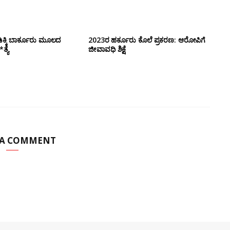
ಕ್ಕಿ ಬಾರ್ಕೂರು‌ ಮೂಲದ
2023ರ ಹರ್ಕೂರು ಕೊಲೆ ಪ್ರಕರಣ: ಆರೋಪಿಗೆ
ತ್ಯೆ
ಜೀವಾವಧಿ ಶಿಕ್ಷೆ
 A COMMENT