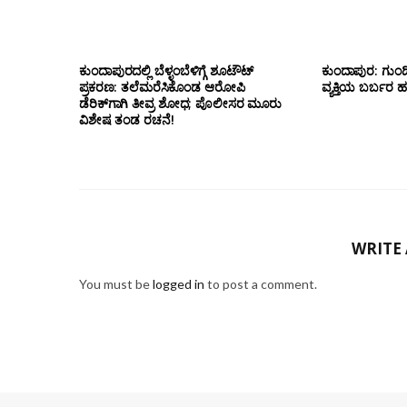
ಕುಂದಾಪುರದಲ್ಲಿ ಬೆಳ್ಳಂಬೆಳಿಗ್ಗೆ ಶೂಟೌಟ್
ಕುಂದಾಪುರ: ಗುಂಡಿ
ಪ್ರಕರಣ: ತಲೆಮರೆಸಿಕೊಂಡ ಆರೋಪಿ
ವ್ಯಕ್ತಿಯ ಬರ್ಬರ ಹ*
ಡೆರಿಕ್‌ಗಾಗಿ ತೀವ್ರ ಶೋಧ; ಪೊಲೀಸರ ಮೂರು
ವಿಶೇಷ ತಂಡ ರಚನೆ!
WRITE
You must be
logged in
to post a comment.