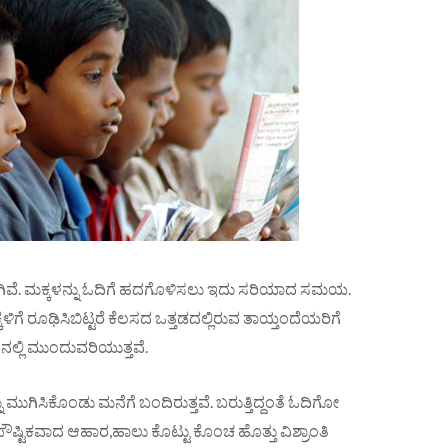
ಾಗಿವೆ. ಮಕ್ಕಳನ್ನು ಓದಿಗೆ ಹದಗೊಳಿಸಲು ಇದು ಸರಿಯಾದ ಸಮಯ.
ಗೆ ರೂಢಿಸಿಬಿಟ್ಟರೆ ಕೆಲಸದ ಒತ್ತಡದಲ್ಲಿರುವ ತಾಯ್ತಂದೆಯರಿಗೆ
ಲ್ಲಿ ಮುಂದುವರಿಯುತ್ತವೆ.
 ಮುಗಿಸಿಕೊಂಡು ಮನೆಗೆ ಬಂದಿರುತ್ತವೆ. ಬರುತ್ತಿದ್ದಂತೆ ಓದಿಗೋ
ಿಕವಾದ ಆಹಾರ,ಹಾಲು ಕೊಟ್ಟು ಕೊಂಚ ಹೊತ್ತು ವಿಶ್ರಾಂತಿ