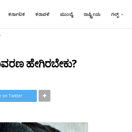
ಕರ್ನಾಟಕ
ಕರಾವಳಿ
ಮುಂಬೈ
ರಾಷ್ಟ್ರೀಯ
ಗಲ್ಫ್
?
ಾವರಣ ಹೇಗಿರಬೇಕು?
e on Twitter