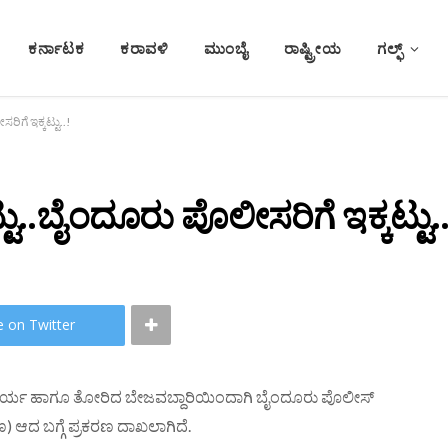
ಕರ್ನಾಟಕ
ಕರಾವಳಿ
ಮುಂಬೈ
ರಾಷ್ಟ್ರೀಯ
ಗಲ್ಫ್
ೆ ಇಕ್ಕಟ್ಟು..!
ಬೈಂದೂರು ಪೊಲೀಸರಿಗೆ ಇಕ್ಕಟ್ಟು..
e on Twitter
್ಯ ಹಾಗೂ ತೋರಿದ ಬೇಜವಬ್ದಾರಿಯಿಂದಾಗಿ ಬೈಂದೂರು ಪೊಲೀಸ್
 ಆದ ಬಗ್ಗೆ ಪ್ರಕರಣ ದಾಖಲಾಗಿದೆ.