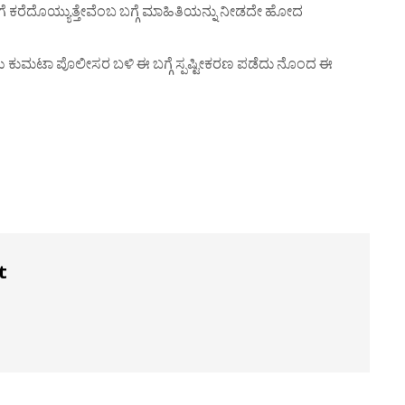
ಗೆ ಕರೆದೊಯ್ಯುತ್ತೇವೆಂಬ ಬಗ್ಗೆ ಮಾಹಿತಿಯನ್ನು ನೀಡದೇ ಹೋದ
ಗಳು ಕುಮಟಾ ಪೊಲೀಸರ ಬಳಿ ಈ ಬಗ್ಗೆ ಸ್ಪಷ್ಟೀಕರಣ ಪಡೆದು ನೊಂದ ಈ
t