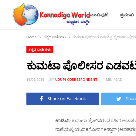
ಮುಖಪುಟ
ಪ್ರಮುಖ
Home
ಕನ್ನಡ ವಾರ್ತೆಗಳು
ಕುಮಟಾ ಪೊಲೀಸರ ಎಡವಟ್ಟು..ಬೈಂದೂರು ಪೊಲೀಸರಿಗ
ಕನ್ನಡ ವಾರ್ತೆಗಳು
ಕುಮಟಾ ಪೊಲೀಸರ ಎಡವಟ್ಟು..
15/06/2015
BY
UDUPI CORRESPONDENT
1 MIN READ
Share on Facebook
Shar
ಉಡುಪಿ:
ಕುಮಟಾ ಪೊಲಿಸರು ಮಾಡಿದ ಅಚಾತುರ
ಠಾಣೆಯಲ್ಲಿ ಯುವಕನೋರ್ವ ಕಿಡ್ನಾಪ್ (ಅಪಹರಣ)