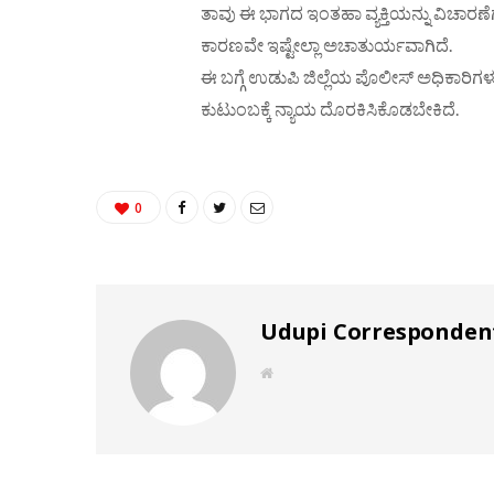
ತಾವು ಈ ಭಾಗದ ಇಂತಹಾ ವ್ಯಕ್ತಿಯನ್ನು ವಿಚಾರಣೆ
ಕಾರಣವೇ ಇಷ್ಟೇಲ್ಲಾ ಅಚಾತುರ್ಯವಾಗಿದೆ.
ಈ ಬಗ್ಗೆ ಉಡುಪಿ ಜಿಲ್ಲೆಯ ಪೊಲೀಸ್ ಅಧಿಕಾರಿ
ಕುಟುಂಬಕ್ಕೆ ನ್ಯಾಯ ದೊರಕಿಸಿಕೊಡಬೇಕಿದೆ.
0
Udupi Corresponden
W
e
b
s
i
t
e