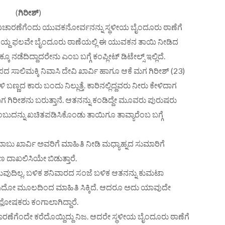
(
ಗಿರೀಶ್
)
ಿಚಾರಣೆಗೆಂದು ಯುವಕನೋರ್ವನನ್ನು ಸ್ಥಳೀಯ ಬೈಂದೂರು ಠಾಣೆಗೆ
ೊಯ್ದ ಫಲವೇ ಬೈಂದೂರು ಠಾಣೆಯಲ್ಲಿ ಈ ಯುವಕನ ತಾಯಿ ನೀಡಿದ
ಕೂ ನಡೆದಿದ್ದಾದರೇನು ಎಂಬ ಬಗ್ಗೆ ಕಂಪ್ಲೀಟ್ ಡಿಟೇಲ್ಸ್ ಇಲ್ಲಿದೆ.
ಸಾಲಿಮಕ್ಕಿ ನಿವಾಸಿ ದೇವಿ ಖಾರ್ವಿ ಹಾಗೂ ಆಕೆ ಮಗ ಗಿರೀಶ್ (23)
 ಬಣ್ಣದ ಕಾರು ಬಂದು ನಿಲ್ಲುತ್ತೆ. ಕಾರಿನಲ್ಲಿದ್ದವರು ನೀರು ಕೇಳಿದಾಗ
ರೀಶನು ಬರುತ್ತಾನೆ. ಆತನನ್ನು ಕಂಡಿದ್ದೇ ಮೂವರು ಪುರುಷರು
ಬುದನ್ನು ಖಚಿತಪಡಿಸಿಕೊಂಡು ತಾಯಿಗೂ ತಾವ್ಯಾರೆಂಬ ಬಗ್ಗೆ
ಬು ಖಾರ್ವಿ ಅವರಿಗೆ ಮಾಹಿತಿ ನೀಡಿ ಮಧ್ಯಾಹ್ನದ ಸುಮಾರಿಗೆ
ಣ ದಾಖಲಿಸಿಯೇ ಬಿಡುತ್ತಾರೆ.
ುವುದಿಲ್ಲ. ಬಳಿಕ ಶನಿವಾರದ ಸಂಜೆ ಬಳಿಕ ಆತನನ್ನು ಕುಮಟಾ
ಾವುದೋ ಮೂಲದಿಂದ ಮಾಹಿತಿ ಸಿಕ್ಕಿದೆ. ಆದರೂ ಅದು ಯಾವುದೇ
ಷಕರು ಕಂಗಾಲಾಗಿದ್ದಾರೆ.
ಚಾರಣೆಗೆಂದೇ ಕರೆದೊಯ್ದಿದ್ದು ನಿಜ. ಆದರೇ ಸ್ಥಳೀಯ ಬೈಂದೂರು ಠಾಣೆಗೆ