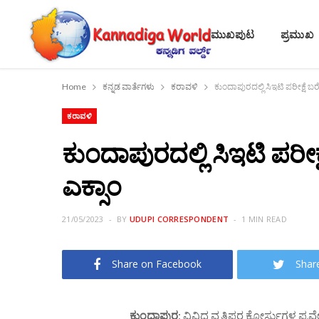
ಮುಖಪುಟ
ಪ್ರಮುಖ
Home
ಕನ್ನಡ ವಾರ್ತೆಗಳು
ಕರಾವಳಿ
ಕುಂದಾಪುರದಲ್ಲಿ ಸಿಇಟಿ ಪರೀಕ್ಷೆ 
ಕರಾವಳಿ
ಕುಂದಾಪುರದಲ್ಲಿ ಸಿಇಟಿ ಪರೀ
ಎಕ್ಸಾಂ
21/05/2023
BY
UDUPI CORRESPONDENT
1 MIN READ
Share on Facebook
Shar
ಕುಂದಾಪುರ
: ವಿವಿಧ ವೃತ್ತಿಪರ ಕೋರ್ಸುಗಳ ಪ್ರವ