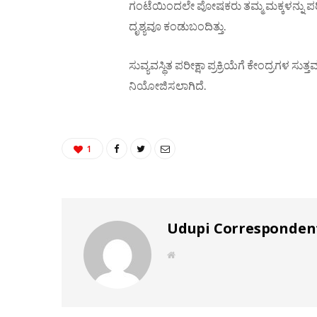
ಗಂಟೆಯಿಂದಲೇ ಪೋಷಕರು ತಮ್ಮ ಮಕ್ಕಳನ್ನು ಪರೀಕ
ದೃಶ್ಯವೂ ಕಂಡುಬಂದಿತ್ತು.
ಸುವ್ಯವಸ್ಥಿತ ಪರೀಕ್ಷಾ ಪ್ರಕ್ರಿಯೆಗೆ ಕೇಂದ್ರಗಳ ಸು
ನಿಯೋಜಿಸಲಾಗಿದೆ.
1
Udupi Corresponden
W
e
b
s
i
t
e