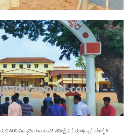
 600 ವಿದ್ಯಾರ್ಥಿಗಳು ಸಿಇಟಿ ಪರೀಕ್ಷೆ ಬರೆಯುತ್ತಿದ್ದಾರೆ. ಬೆಳಿಗ್ಗೆ 9