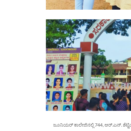
ಜೂನಿಯರ್ ಕಾಲೇಜಿನಲ್ಲಿ 744, ಆರ್.ಎನ್. ಶೆಟ್ಟಿಯಲ್ಲಿ