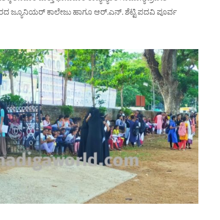
ದಾಪುರದ ಜ್ಯೂನಿಯರ್ ಕಾಲೇಜು ಹಾಗೂ ಆರ್.ಎನ್. ಶೆಟ್ಟಿ ಪದವಿ ಪೂರ್ವ