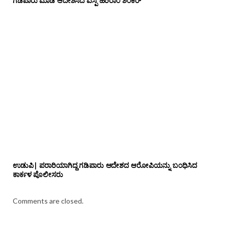
ಗಡಿಪಾರು ಮಾಡಿ ಆದೇಶಿಸಿದ ಎಸ್ಪಿ ಹರಿರಾಂ ಶಂಕರ್
ಉಡುಪಿ| ಪರಾರಿಯಾಗಿದ್ದ ಗಡಿಪಾರು ಆದೇಶದ ಆರೋಪಿಯನ್ನು ಬಂಧಿಸಿದ
ಕಾರ್ಕಳ ಪೊಲೀಸರು
Comments are closed.