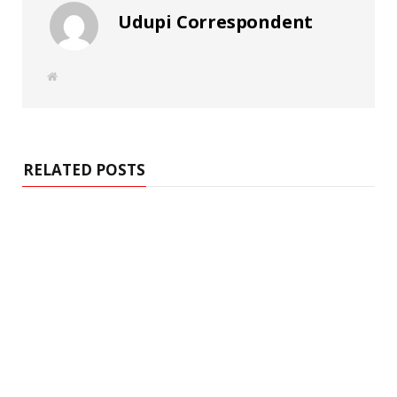
Udupi Correspondent
W
e
b
s
i
t
e
RELATED POSTS