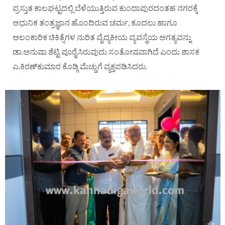
ಪ್ರಸ್ತುತ ಕಾಲಘಟ್ಟದಲ್ಲಿ ಬೆಳೆಯುತ್ತಿರುವ ಕುಂದಾಪುರದಂತಹ ನಗರಕ್ಕೆ
ಆಧುನಿಕ ತಂತ್ರಜ್ಞಾನ ಹೊಂದಿರುವ ಚರ್ಮ, ಕೂದಲು ಹಾಗೂ
ಅಲಂಕಾರಿಕ ಚಿಕಿತ್ಸೆಗಳ ನುರಿತ ವೈದ್ಯಕೀಯ ವ್ಯವಸ್ಥೆಯ ಅಗತ್ಯವನ್ನು
ಡಾ.ಅನುಷಾ ಶೆಟ್ಟಿ ಪೂರೈಸಿರುವುದು ಸಂತೋಷವಾಗಿದೆ ಎಂದು ಶಾಸಕ
ಎ.ಕಿರಣ್‌ಕುಮಾರ ಕೊಡ್ಗಿ ಮೆಚ್ಚುಗೆ ವ್ಯಕ್ತಪಡಿಸಿದರು.