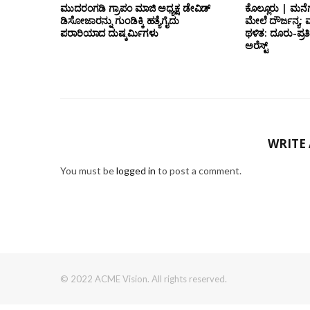
ಮುದರಂಗಡಿ ಗ್ರಾಪಂ ಮಾಜಿ ಅಧ್ಯಕ್ಷ ಡೇವಿಡ್
ಕೊಲ್ಲೂರು | ಮನೆಗ
ಡಿಸೋಜಾರನ್ನು ಗುಂಡಿಕ್ಕಿ ಹತ್ಯೆಗೈದು
ಮೇಲೆ ದೌರ್ಜನ್ಯ; ಮ
ಪರಾರಿಯಾದ ದುಷ್ಕರ್ಮಿಗಳು
ಥಳಿತ: ದೂರು-ಪ್
ಅರೆಸ್ಟ್
WRITE
You must be
logged in
to post a comment.
© 2022 ACME Vision. All rights reserved.