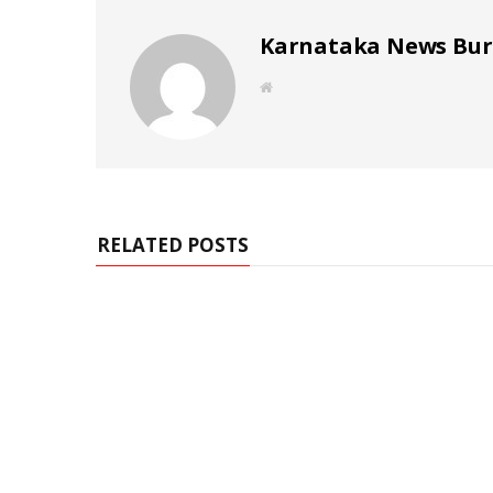
Karnataka News Bu
W
e
b
s
i
t
e
RELATED POSTS