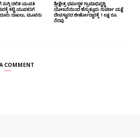
ೆ ನುಗ್ಗಿ ದಲಿತ ಯುವತಿ
ಶ್ರೀಕ್ಷೇತ್ರ ಧರ್ಮಸ್ಥಳ ಗ್ರಾಮಾಭಿವೃದ್ಧಿ
ರಕ್ಕೆ ಕಟ್ಟಿ ಯುವಕನಿಗೆ
ಯೋಜನೆಯಿಂದ ಹೆಸ್ಕುತ್ತೂರು ಸುವರ್ಣ ಯಕ್ಷೆ
ರತಿದೂರು ದಾಖಲು, ಮೂವರು
ದೇವಸ್ಥಾನದ ಜೀರ್ಣೋದ್ಧಾರಕ್ಕೆ 1 ಲಕ್ಷ ರೂ.
ನೆರವು
 A COMMENT