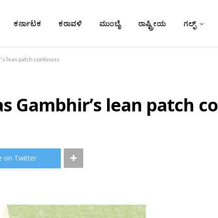
ಕರ್ನಾಟಕ
ಕರಾವಳಿ
ಮುಂಬೈ
ರಾಷ್ಟ್ರೀಯ
ಗಲ್ಫ್
r’s lean patch continues
 as Gambhir’s lean patch c
e on Twitter