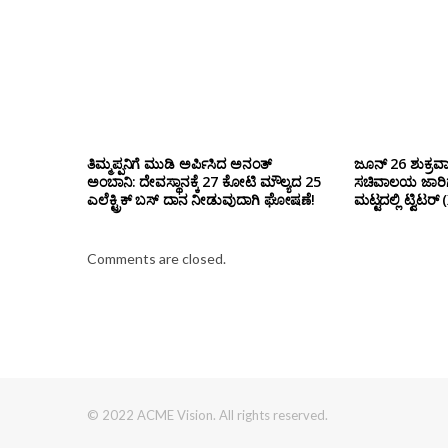
ತಿಮ್ಮಪ್ಪನಿಗೆ ಮುಡಿ ಅರ್ಪಿಸಿದ ಅನಂತ್
ಜೂನ್ 26 ಶುಕ್ರವಾ
ಅಂಬಾನಿ: ದೇವಸ್ಥಾನಕ್ಕೆ 27 ಕೋಟಿ ಮೌಲ್ಯದ 25
ಸಚಿವಾಲಯ ಜಾರಿಗೆ
ಎಲೆಕ್ಟ್ರಿಕ್ ಬಸ್ ದಾನ ನೀಡುವುದಾಗಿ ಘೋಷಣೆ!
ಮಟ್ಟದಲ್ಲಿ ಟ್ವಿಟ
Comments are closed.
© 2022 ACME Vision. All rights reserved.