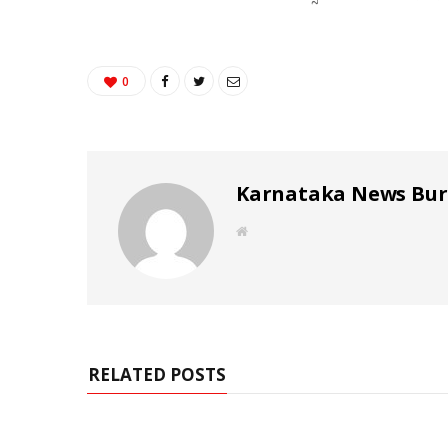
0
Karnataka News Bu
W
e
b
s
i
t
e
RELATED POSTS