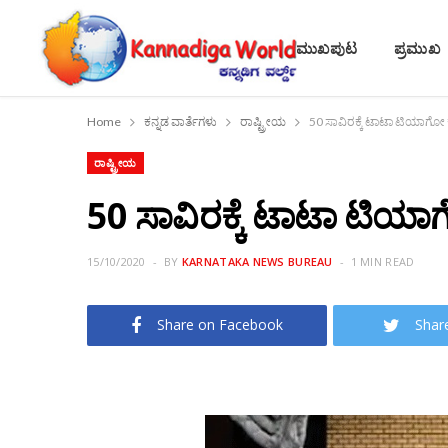
ಮುಖಪುಟ
ಪ್ರಮುಖ
Home
ಕನ್ನಡ ವಾರ್ತೆಗಳು
ರಾಷ್ಟ್ರೀಯ
50 ಸಾವಿರಕ್ಕೆ ಟಾಟಾ ಟಿಯಾಗೋ 
ರಾಷ್ಟ್ರೀಯ
50 ಸಾವಿರಕ್ಕೆ ಟಾಟಾ ಟಿಯಾ
15/10/2020
BY
KARNATAKA NEWS BUREAU
1 MIN READ
Share on Facebook
Shar