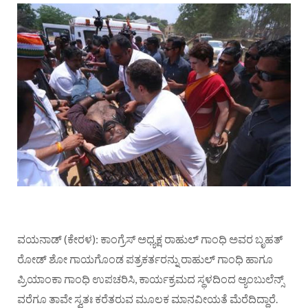
ವಯನಾಡ್ (ಕೇರಳ): ಕಾಂಗ್ರೆಸ್​ ಅಧ್ಯಕ್ಷ ರಾಹುಲ್​ ಗಾಂಧಿ ಅವರ ಬೃಹತ್​
ರೋಡ್​ ಶೋ ಗಾಯಗೊಂಡ ಪತ್ರಕರ್ತರನ್ನು ರಾಹುಲ್ ಗಾಂಧಿ ಹಾಗೂ
ಪ್ರಿಯಾಂಕಾ ಗಾಂಧಿ ಉಪಚರಿಸಿ, ಕಾರ್ಯಕ್ರಮದ ಸ್ಥಳದಿಂದ ಆ್ಯಂಬುಲೆನ್ಸ್​
ವರೆಗೂ ತಾವೇ ಸ್ವತಃ ಕರೆತರುವ ಮೂಲಕ ಮಾನವೀಯತೆ ಮೆರೆದಿದ್ದಾರೆ.