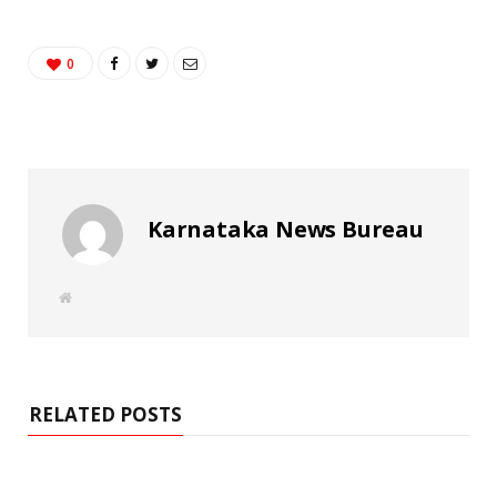
0
Karnataka News Bureau
W
e
b
s
i
t
e
RELATED POSTS