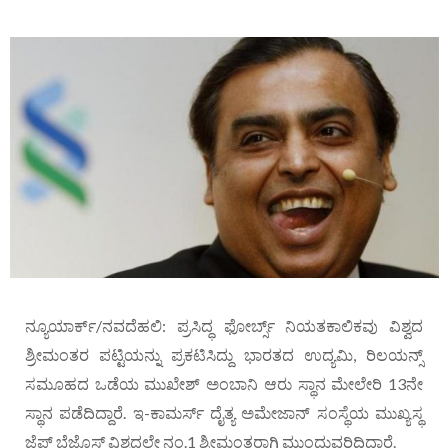
ನ್ಯೂಯಾರ್ಕ್/ನವದೆಹಲಿ: ಪ್ರಸಿದ್ಧ ಫೋರ್ಬ್ಸ್ ನಿಯತಕಾಲಿಕವು ವಿಶ್ವದ
ಶ್ರೀಮಂತರ ಪಟ್ಟಿಯನ್ನು ಪ್ರಕಟಿಸಿದ್ದು ಭಾರತದ ಉದ್ಯಮಿ, ರಿಲಯನ್ಸ್
ಸಮೂಹದ ಒಡೆಯ ಮುಖೇಶ್ ಅಂಬಾನಿ ಆರು ಸ್ಥಾನ ಮೇಲೇರಿ 13ನೇ
ಸ್ಥಾನ ಪಡೆದಿದ್ದಾರೆ. ಇ-ಕಾಮರ್ಸ್ ದೈತ್ಯ ಅಮೇಜಾನ್ ಸಂಸ್ಥೆಯ ಮುಖ್ಯಸ್ಥ
ಜೆಫ್‌ ಬೆಜೊಸ್‌ ವಿಶ್ವದಲ್ಲೇ ನಂ.1 ಶ್ರೀಮಂತರಾಗಿ ಮುಂದುವರಿದಿದ್ದಾರೆ.