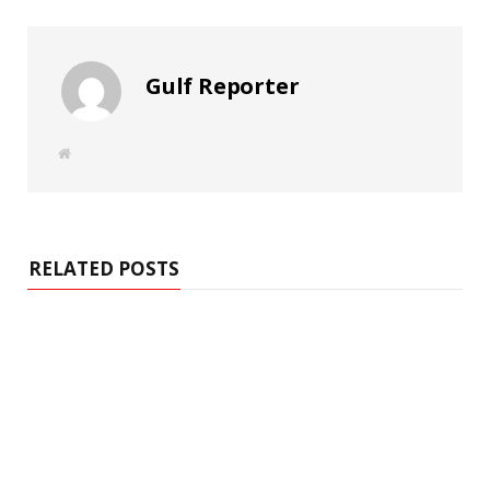
Gulf Reporter
W
e
b
s
i
t
e
RELATED POSTS