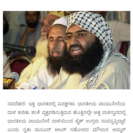
ನವದೆಹಲಿ: ಇತ್ತ ಭಾರತದಲ್ಲಿ ವಿಪಕ್ಷಗಳು ಭಾರತೀಯ ವಾಯುಸೇನೆಯ
ದಾಳಿ ಕುರಿತು ಶಂಕೆ ವ್ಯಕ್ತಪಡಿಸುತ್ತಿರುವ ಹೊತ್ತಿನಲ್ಲೇ ಅತ್ತ ಪಾಕಿಸ್ತಾನದಲ್ಲಿ
ಭಾರತೀಯ ವಾಯುಸೇನೆ ದಾಳಿಯಿಂದ ಜೈಶ್ ಉಗ್ರರು ಸಾವನ್ನಪ್ಪಿದ್ದಾರೆ
ಎಂದು ಸ್ವತಃ ಮಸೂದ್ ಅಜರ್ ಸಹೋದರ ಮೌಲಾನ ಅಮ್ಮರ್