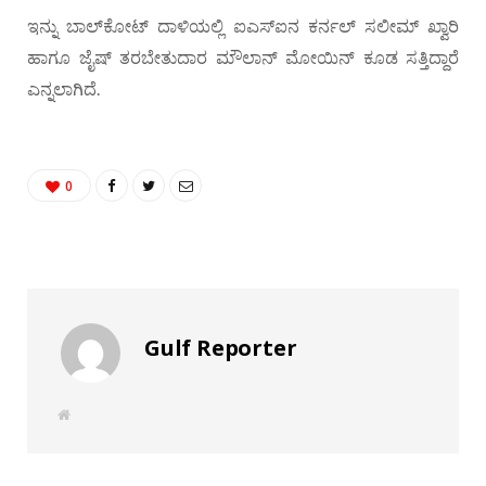
ಇನ್ನು ಬಾಲ್​ಕೋಟ್​ ದಾಳಿಯಲ್ಲಿ ಐಎಸ್​ಐನ ಕರ್ನಲ್​ ಸಲೀಮ್​ ಖ್ವಾರಿ
ಹಾಗೂ ಜೈಷ್​​​ ತರಬೇತುದಾರ ಮೌಲಾನ್​ ಮೋಯಿನ್​ ಕೂಡ ಸತ್ತಿದ್ದಾರೆ
ಎನ್ನಲಾಗಿದೆ.
0
Gulf Reporter
W
e
b
s
i
t