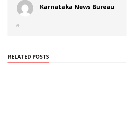
Karnataka News Bureau
W
e
b
s
i
t
e
RELATED POSTS