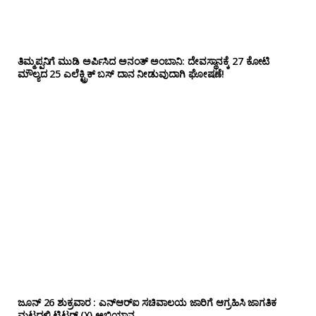
ತಿಮ್ಮಪ್ಪನಿಗೆ ಮುಡಿ ಅರ್ಪಿಸಿದ ಅನಂತ್ ಅಂಬಾನಿ: ದೇವಸ್ಥಾನಕ್ಕೆ 27 ಕೋಟಿ
ಮೌಲ್ಯದ 25 ಎಲೆಕ್ಟ್ರಿಕ್ ಬಸ್ ದಾನ ನೀಡುವುದಾಗಿ ಘೋಷಣೆ!
ಜೂನ್ 26 ಶುಕ್ರವಾರ : ಎನ್‌ಆರ್‌ಐ ಸಚಿವಾಲಯ ಜಾರಿಗೆ ಆಗ್ರಹಿಸಿ ಜಾಗತಿಕ
ಮಟ್ಟದಲ್ಲಿ ಟ್ವಿಟರ್ (X) ಅಭಿಯಾನ