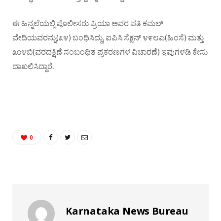
ಈ ಹಿನ್ನಲೆಯಲ್ಲಿ ಪೊಲೀಸರು ಪ್ರಿಯಾ ಅವರ ಪತಿ ಕಮಲ್
ವೇದಿಯವರನ್ನು(೩೪) ಬಂಧಿಸಿದ್ದು, ಐಪಿಸಿ ಸೆಕ್ಷನ್ ೪೯೮ಎ(ಹಿಂಸೆ) ಮತ್ತು
೩೦೪ಬಿ(ವರದಕ್ಷಿಣೆ ಸಂಬಂಧಿತ ಪ್ರಕರಣಗಳ ವಿಚಾರಣೆ) ಇವುಗಳಡಿ ಕೇಸು
ದಾಖಲಿಸಿದ್ದಾರೆ.
0
Karnataka News Bureau