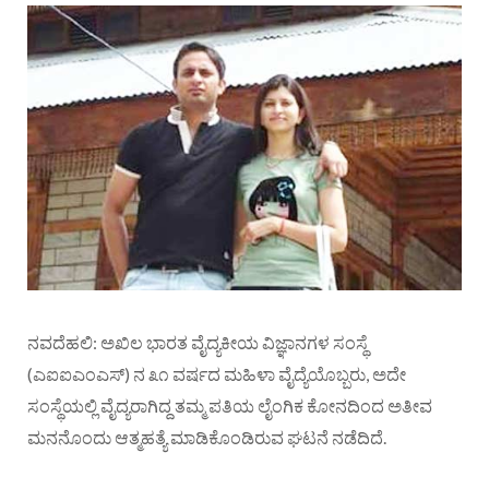
ನವದೆಹಲಿ: ಅಖಿಲ ಭಾರತ ವೈದ್ಯಕೀಯ ವಿಜ್ಞಾನಗಳ ಸಂಸ್ಥೆ
(ಎಐಐಎಂಎಸ್) ನ ೩೧ ವರ್ಷದ ಮಹಿಳಾ ವೈದ್ಯೆಯೊಬ್ಬರು, ಅದೇ
ಸಂಸ್ಥೆಯಲ್ಲಿ ವೈದ್ಯರಾಗಿದ್ದ ತಮ್ಮ ಪತಿಯ ಲೈಂಗಿಕ ಕೋನದಿಂದ ಅತೀವ
ಮನನೊಂದು ಆತ್ಮಹತ್ಯೆ ಮಾಡಿಕೊಂಡಿರುವ ಘಟನೆ ನಡೆದಿದೆ.