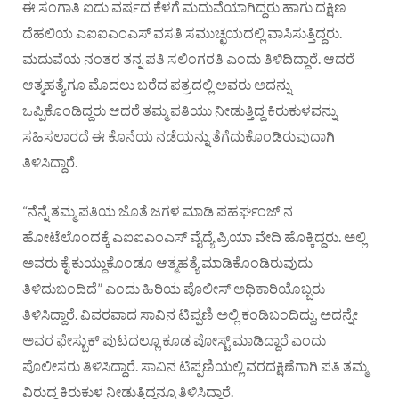
ಈ ಸಂಗಾತಿ ಐದು ವರ್ಷದ ಕೆಳಗೆ ಮದುವೆಯಾಗಿದ್ದರು ಹಾಗು ದಕ್ಷಿಣ
ದೆಹಲಿಯ ಎಐಐಎಂಎಸ್ ವಸತಿ ಸಮುಚ್ಛಯದಲ್ಲಿ ವಾಸಿಸುತ್ತಿದ್ದರು.
ಮದುವೆಯ ನಂತರ ತನ್ನ ಪತಿ ಸಲಿಂಗರತಿ ಎಂದು ತಿಳಿದಿದ್ದಾರೆ. ಆದರೆ
ಆತ್ಮಹತ್ಯೆಗೂ ಮೊದಲು ಬರೆದ ಪತ್ರದಲ್ಲಿ ಅವರು ಅದನ್ನು
ಒಪ್ಪಿಕೊಂಡಿದ್ದರು ಆದರೆ ತಮ್ಮ ಪತಿಯು ನೀಡುತ್ತಿದ್ದ ಕಿರುಕುಳವನ್ನು
ಸಹಿಸಲಾರದೆ ಈ ಕೊನೆಯ ನಡೆಯನ್ನು ತೆಗೆದುಕೊಂಡಿರುವುದಾಗಿ
ತಿಳಿಸಿದ್ದಾರೆ.
“ನೆನ್ನೆ ತಮ್ಮ ಪತಿಯ ಜೊತೆ ಜಗಳ ಮಾಡಿ ಪಹರ್ಘಂಜ್ ನ
ಹೋಟೆಲೊಂದಕ್ಕೆ ಎಐಐಎಂಎಸ್ ವೈದ್ಯೆ ಪ್ರಿಯಾ ವೇದಿ ಹೊಕ್ಕಿದ್ದರು. ಅಲ್ಲಿ
ಅವರು ಕೈ ಕುಯ್ದುಕೊಂಡೂ ಆತ್ಮಹತ್ಯೆ ಮಾಡಿಕೊಂಡಿರುವುದು
ತಿಳಿದುಬಂದಿದೆ” ಎಂದು ಹಿರಿಯ ಪೊಲೀಸ್ ಅಧಿಕಾರಿಯೊಬ್ಬರು
ತಿಳಿಸಿದ್ದಾರೆ. ವಿವರವಾದ ಸಾವಿನ ಟಿಪ್ಪಣಿ ಅಲ್ಲಿ ಕಂಡಿಬಂದಿದ್ದು, ಅದನ್ನೇ
ಅವರ ಫೇಸ್ಬುಕ್ ಪುಟದಲ್ಲೂ ಕೂಡ ಪೋಸ್ಟ್ ಮಾಡಿದ್ದಾರೆ ಎಂದು
ಪೊಲೀಸರು ತಿಳಿಸಿದ್ದಾರೆ. ಸಾವಿನ ಟಿಪ್ಪಣಿಯಲ್ಲಿ ವರದಕ್ಷಿಣೆಗಾಗಿ ಪತಿ ತಮ್ಮ
ವಿರುದ್ಧ ಕಿರುಕುಳ ನೀಡುತ್ತಿದ್ದನ್ನೂ ತಿಳಿಸಿದ್ದಾರೆ.