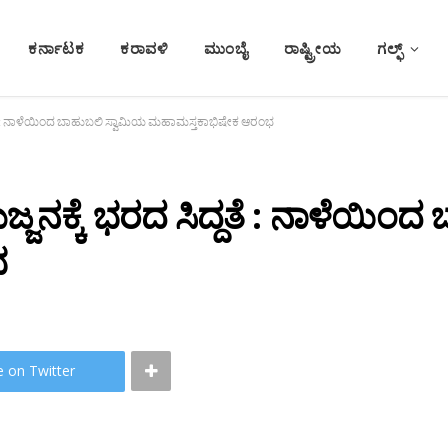
ಕರ್ನಾಟಕ
ಕರಾವಳಿ
ಮುಂಬೈ
ರಾಷ್ಟ್ರೀಯ
ಗಲ್ಫ್
ತೆ : ನಾಳೆಯಿಂದ ಬಾಹುಬಲಿ ಸ್ವಾಮಿಯ ಮಹಾಮಸ್ತಕಾಭಿಷೇಕ ಆರಂಭ
ನಕ್ಕೆ ಭರದ ಸಿದ್ದತೆ : ನಾಳೆಯಿಂದ
ಭ
e on Twitter