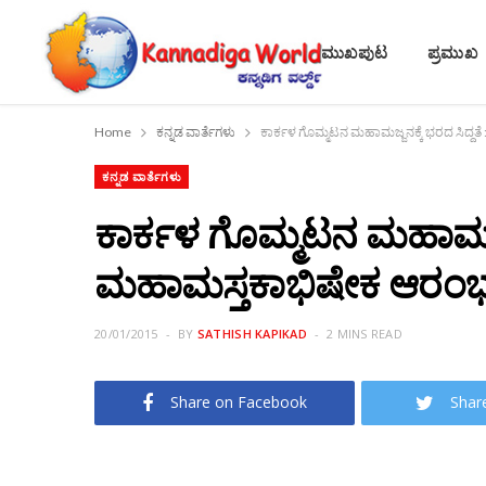
ಮುಖಪುಟ
ಪ್ರಮುಖ
Home
ಕನ್ನಡ ವಾರ್ತೆಗಳು
ಕಾರ್ಕಳ ಗೊಮ್ಮಟನ ಮಹಾಮಜ್ಜನಕ್ಕೆ ಭರದ ಸಿದ್ದ
ಕನ್ನಡ ವಾರ್ತೆಗಳು
ಕಾರ್ಕಳ ಗೊಮ್ಮಟನ ಮಹಾಮಜ್ಜ
ಮಹಾಮಸ್ತಕಾಭಿಷೇಕ ಆರಂ
20/01/2015
BY
SATHISH KAPIKAD
2 MINS READ
Share on Facebook
Shar