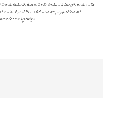
ಂ.ಕೆ.ವಿಜಯಕುಮಾರ್, ಕೋಶಾಧಿಕಾರಿ ಜೀವಂದರ ಬಲ್ಲಾಳ್, ಕಾರ್ಯದರ್ಶಿ
ಕುಮಾರ್, ಎಸ್.ಡಿ.ಸಂಪತ್ ಸಾಮ್ರಾಜ್ಯ, ಪ್ರಭಾತ್‌ಕುಮಾರ್,
ಾದವರು ಉಪಸ್ಥಿತರಿದ್ದರು.