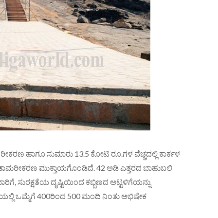
ೀಕರಣ ಹಾಗೂ ಸುಮಾರು 13.5 ಕೋಟಿ ರೂ.ಗಳ ವೆಚ್ಚದಲ್ಲಿ ಕಾರ್ಕಳ
, ಡಾಮರೀಕರಣ ಮುಕ್ತಾಯಗೊಂಡಿದೆ. 42 ಅಡಿ ಎತ್ತರದ ಬಾಹುಬಲಿ
ೆ, ಸುರಕ್ಷತೆಯ ದೃಷ್ಟಿಯಿಂದ ಕಬ್ಬಿಣದ ಅಟ್ಟಳಿಗೆಯನ್ನು
ೆಯಲ್ಲಿ ಒಮ್ಮೆಗೆ 400ರಿಂದ 500 ಮಂದಿ ನಿಂತು ಅಭಿಷೇಕ