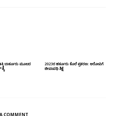
ಕ್ಕಿ ಬಾರ್ಕೂರು‌ ಮೂಲದ
2023ರ ಹರ್ಕೂರು ಕೊಲೆ ಪ್ರಕರಣ: ಆರೋಪಿಗೆ
ತ್ಯೆ
ಜೀವಾವಧಿ ಶಿಕ್ಷೆ
 A COMMENT