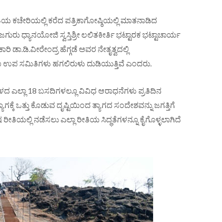
ತಿಯ ಕಚೇರಿಯಲ್ಲಿ ಕರೆದ ಪತ್ರಿಕಾಗೋಷ್ಠಿಯಲ್ಲಿ ಮಾತನಾಡಿದ
ುರು ಧ್ಯಾನಯೋಜಿ ಸ್ವಸ್ತಿಶ್ರೀ ಲಲಿತಕೀರ್ತಿ ಭಟ್ಟಾರಕ ಭಟ್ಟಾಚಾರ್ಯ
ಡಾ.ಡಿ.ವೀರೇಂದ್ರ ಹೆಗ್ಗಡೆ ಅವರ ನೇತೃತ್ವದಲ್ಲಿ
 ಉಪ ಸಮಿತಿಗಳು ಹಗಲಿರುಳು ದುಡಿಯುತ್ತಿವೆ ಎಂದರು.
ಳದ ಎಲ್ಲಾ 18 ಬಸದಿಗಳಲ್ಲೂ ವಿವಿಧ ಆರಾಧನೆಗಳು ಪ್ರತಿದಿನ
ಯಾಗಕ್ಕೆ ಒತ್ತು ಕೊಡುವ ದೃಷ್ಟಿಯಿಂದ ತ್ಯಾಗದ ಸಂದೇಶವನ್ನು ಜಗತ್ತಿಗೆ
ತಿಯಲ್ಲಿ ನಡೆಸಲು ಎಲ್ಲಾ ರೀತಿಯ ಸಿದ್ಧತೆಗಳನ್ನೂ ಕೈಗೊಳ್ಳಲಾಗಿದೆ