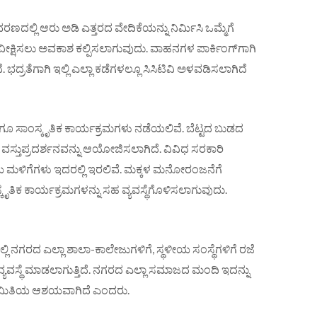
ಲ್ಲಿ ಆರು ಅಡಿ ಎತ್ತರದ ವೇದಿಕೆಯನ್ನು ನಿರ್ಮಿಸಿ ಒಮ್ಮೆಗೆ
್ಷಿಸಲು ಅವಕಾಶ ಕಲ್ಪಿಸಲಾಗುವುದು. ವಾಹನಗಳ ಪಾರ್ಕಿಂಗ್‌ಗಾಗಿ
ಿದೆ. ಭದ್ರತೆಗಾಗಿ ಇಲ್ಲಿ ಎಲ್ಲಾ ಕಡೆಗಳಲ್ಲೂ ಸಿಸಿಟಿವಿ ಅಳವಡಿಸಲಾಗಿದೆ
ಹಾಗೂ ಸಾಂಸ್ಕೃತಿಕ ಕಾರ್ಯಕ್ರಮಗಳು ನಡೆಯಲಿವೆ. ಬೆಟ್ಟದ ಬುಡದ
ಸ್ತುಪ್ರದರ್ಶನವನ್ನು ಆಯೋಜಿಸಲಾಗಿದೆ. ವಿವಿಧ ಸರಕಾರಿ
 ಮಳಿಗೆಗಳು ಇದರಲ್ಲಿ ಇರಲಿವೆ. ಮಕ್ಕಳ ಮನೋರಂಜನೆಗೆ
ಸ್ಕೃತಿಕ ಕಾರ್ಯಕ್ರಮಗಳನ್ನು ಸಹ ವ್ಯವಸ್ಥೆಗೊಳಿಸಲಾಗುವುದು.
 ನಗರದ ಎಲ್ಲಾ ಶಾಲಾ-ಕಾಲೇಜುಗಳಿಗೆ, ಸ್ಥಳೀಯ ಸಂಸ್ಥೆಗಳಿಗೆ ರಜೆ
್ಯವಸ್ಥೆ ಮಾಡಲಾಗುತ್ತಿದೆ. ನಗರದ ಎಲ್ಲಾ ಸಮಾಜದ ಮಂದಿ ಇದನ್ನು
 ಸಮಿತಿಯ ಆಶಯವಾಗಿದೆ ಎಂದರು.