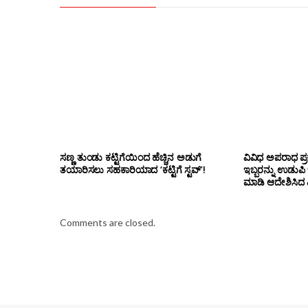
ಸಣ್ಣ ತುಂಡು ಕಟ್ಟಿಗೆಯಿಂದ ಹೆಚ್ಚಿನ ಅಡುಗೆ
ವಿವಿಧ ಅಪರಾಧ ಪ್ರ
ತಯಾರಿಸಲು ಸಹಕಾರಿಯಾದ ‘ಕಟ್ಟಿಗೆ ಸ್ಟವ್’!
ಇಬ್ಬರನ್ನು ಉಡುಪಿ
ಮಾಡಿ ಆದೇಶಿಸಿದ ಎ
Comments are closed.