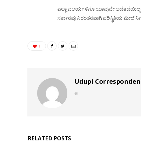
​ಎಲ್ಲಾ ವಲಯಗಳಿಗೂ ಯಾವುದೇ ಅಡೆತಡೆಯಿಲ್ಲದೆ
ಸರ್ಕಾರವು ನಿರಂತರವಾಗಿ ಪರಿಸ್ಥಿತಿಯ ಮೇಲೆ ನಿಗಾ 
1
Udupi Corresponden
W
e
b
s
i
t
e
RELATED POSTS