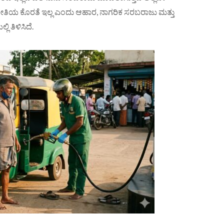
ರೀತಿಯ ‌ಕೊರತೆ ಇಲ್ಲ ಎಂದು ಆಹಾರ, ನಾಗರಿಕ ಸರಬರಾಜು ಮತ್ತು
 ತಿಳಿಸಿದೆ.