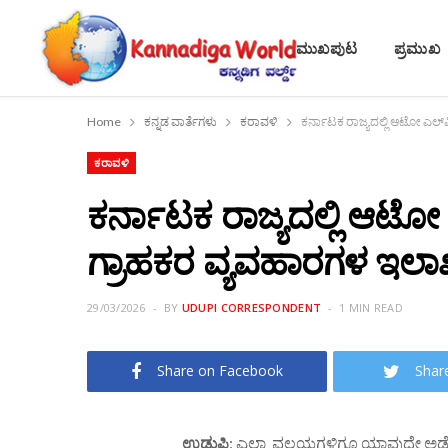
ಮುಖಪುಟ
ಪ್ರಮುಖ
Home
ಕನ್ನಡ ವಾರ್ತೆಗಳು
ಕರಾವಳಿ
ಕರಾವಳಿ
ಕರ್ನಾಟಕ ರಾಜ್ಯದಲ್ಲಿ ಆಟೋ 
ಗ್ರಾಹಕರ ವ್ಯವಹಾರಗಳ ಇಲಾಖೆ
29/03/2026
BY
UDUPI CORRESPONDENT
1 MIN READ
Share on Facebook
Shar
ಉಡುಪಿ
: ಎಲ್ಲಾ ವಲಯಗಳಿಗೂ ಯಾವುದೇ ಅಡೆತಡೆ