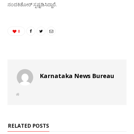
ನಂದಕಿಶೋರ್ ಸ್ಪಷ್ಟಡಿಸಿದ್ದಾರೆ.
0
Karnataka News Bureau
W
e
b
s
i
t
e
RELATED POSTS