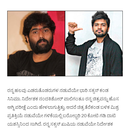
ರನ್ನ ಹಲವು ಎಡರುತೊಡರುಗಳ ನಡುವೆಯೇ ಭಾರಿ ಸಕ್ಸಸ್ ಕಂಡ
ಸಿನಿಮಾ. ನಿರ್ದೇಶಕ ನಂದಕಿಶೋರ್ ಪಾಲಿಗಂತೂ ರನ್ನ ಚಿತ್ರವನ್ನು ಹೊಸ
ಅಗ್ನಿ ಪರೀಕ್ಷೆ ಎಂದು ಹೇಳಲಾಗುತ್ತಿತ್ತು. ಆದರೆ ಚಿತ್ರ ತೆರೆಕಂಡ ಬಳಿಕ ಮಿಶ್ರ
ಪ್ರತಿಕ್ರಿಯೆ ನಡುವೆಯೇ ಗಳಿಕೆಯಲ್ಲಿ ಬರೋಬ್ಬರಿ 20 ಕೋಟಿ ಗಡಿ ದಾಟಿ
ಯಶಸ್ಸಿನಿಂದ ಸಾಗಿದೆ. ರನ್ನ ಸಕ್ಸಸ್ ಖುಷಿಯ ನಡುವೆಯೇ ನಿರ್ದೇಶಕ