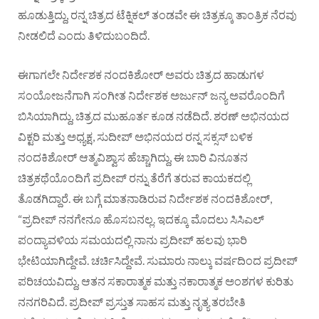
ಹೂಡುತ್ತಿದ್ದು, ರನ್ನ ಚಿತ್ರದ ಟೆಕ್ನಿಕಲ್ ತಂಡವೇ ಈ ಚಿತ್ರಕ್ಕೂ ತಾಂತ್ರಿಕ ನೆರವು
ನೀಡಲಿದೆ ಎಂದು ತಿಳಿದುಬಂದಿದೆ.
ಈಗಾಗಲೇ ನಿರ್ದೇಶಕ ನಂದಕಿಶೋರ್ ಅವರು ಚಿತ್ರದ ಹಾಡುಗಳ
ಸಂಯೋಜನೆಗಾಗಿ ಸಂಗೀತ ನಿರ್ದೇಶಕ ಅರ್ಜುನ್ ಜನ್ಯ ಅವರೊಂದಿಗೆ
ಬಿಸಿಯಾಗಿದ್ದು, ಚಿತ್ರದ ಮುಹೂರ್ತ ಕೂಡ ನಡೆದಿದೆ. ಶರಣ್ ಅಭಿನಯದ
ವಿಕ್ಟರಿ ಮತ್ತು ಅಧ್ಯಕ್ಷ, ಸುದೀಪ್ ಅಭಿನಯದ ರನ್ನ ಸಕ್ಸಸ್ ಬಳಿಕ
ನಂದಕಿಶೋರ್ ಆತ್ಮವಿಶ್ವಾಸ ಹೆಚ್ಚಾಗಿದ್ದು, ಈ ಬಾರಿ ವಿನೂತನ
ಚಿತ್ರಕಥೆಯೊಂದಿಗೆ ಪ್ರದೀಪ್ ರನ್ನು ತೆರೆಗೆ ತರುವ ಕಾಯಕದಲ್ಲಿ
ತೊಡಗಿದ್ದಾರೆ. ಈ ಬಗ್ಗೆ ಮಾತನಾಡಿರುವ ನಿರ್ದೇಶಕ ನಂದಕಿಶೋರ್,
“ಪ್ರದೀಪ್ ನನಗೇನೂ ಹೊಸಬನಲ್ಲ. ಇದಕ್ಕೂ ಮೊದಲು ಸಿಸಿಎಲ್
ಪಂದ್ಯಾವಳಿಯ ಸಮಯದಲ್ಲಿ ನಾನು ಪ್ರದೀಪ್ ಹಲವು ಭಾರಿ
ಭೇಟಿಯಾಗಿದ್ದೇವೆ. ಚರ್ಚಿಸಿದ್ದೇವೆ. ಸುಮಾರು ನಾಲ್ಕು ವರ್ಷದಿಂದ ಪ್ರದೀಪ್
ಪರಿಚಯವಿದ್ದು, ಆತನ ಸಕಾರಾತ್ಮಕ ಮತ್ತು ನಕಾರಾತ್ಮಕ ಅಂಶಗಳ ಕುರಿತು
ನನಗರಿವಿದೆ. ಪ್ರದೀಪ್ ಪ್ರಸ್ತುತ ಸಾಹಸ ಮತ್ತು ನೃತ್ಯ ತರಬೇತಿ