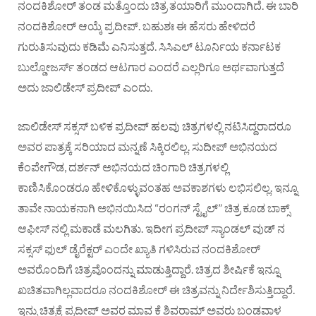
ನಂದಕಿಶೋರ್ ತಂಡ ಮತ್ತೊಂದು ಚಿತ್ರ ತಯಾರಿಗೆ ಮುಂದಾಗಿದೆ. ಈ ಬಾರಿ
ನಂದಕಿಶೋರ್ ಆಯ್ಕೆ ಪ್ರದೀಪ್. ಬಹುಶಃ ಈ ಹೆಸರು ಹೇಳಿದರೆ
ಗುರುತಿಸುವುದು ಕಡಿಮೆ ಎನಿಸುತ್ತದೆ. ಸಿಸಿಎಲ್ ಟೂರ್ನಿಯ ಕರ್ನಾಟಕ
ಬುಲ್ಡೋಜರ್ಸ್ ತಂಡದ ಆಟಗಾರ ಎಂದರೆ ಎಲ್ಲರಿಗೂ ಅರ್ಥವಾಗುತ್ತದೆ
ಅದು ಜಾಲಿಡೇಸ್ ಪ್ರದೀಪ್ ಎಂದು.
ಜಾಲಿಡೇಸ್ ಸಕ್ಸಸ್ ಬಳಿಕ ಪ್ರದೀಪ್ ಹಲವು ಚಿತ್ರಗಳಲ್ಲಿ ನಟಿಸಿದ್ದರಾದರೂ
ಅವರ ಪಾತ್ರಕ್ಕೆ ಸರಿಯಾದ ಮನ್ನಣೆ ಸಿಕ್ಕಿರಲಿಲ್ಲ. ಸುದೀಪ್ ಅಭಿನಯದ
ಕೆಂಪೇಗೌಡ, ದರ್ಶನ್ ಅಭಿನಯದ ಚಿಂಗಾರಿ ಚಿತ್ರಗಳಲ್ಲಿ
ಕಾಣಿಸಿಕೊಂಡರೂ ಹೇಳಿಕೊಳ್ಳುವಂತಹ ಅವಕಾಶಗಳು ಲಭಿಸಲಿಲ್ಲ. ಇನ್ನೂ
ತಾವೇ ನಾಯಕನಾಗಿ ಅಭಿನಯಿಸಿದ “ರಂಗನ್ ಸ್ಟೈಲ್” ಚಿತ್ರ ಕೂಡ ಬಾಕ್ಸ್
ಆಫೀಸ್ ನಲ್ಲಿ ಮಕಾಡೆ ಮಲಗಿತು. ಇದೀಗ ಪ್ರದೀಪ್ ಸ್ಯಾಂಡಲ್ ವುಡ್ ನ
ಸಕ್ಸಸ್ ಫುಲ್ ಡೈರೆಕ್ಟರ್ ಎಂದೇ ಖ್ಯಾತಿ ಗಳಿಸಿರುವ ನಂದಕಿಶೋರ್
ಅವರೊಂದಿಗೆ ಚಿತ್ರವೊಂದನ್ನು ಮಾಡುತ್ತಿದ್ದಾರೆ. ಚಿತ್ರದ ಶೀರ್ಷಿಕೆ ಇನ್ನೂ
ಖಚಿತವಾಗಿಲ್ಲವಾದರೂ ನಂದಕಿಶೋರ್ ಈ ಚಿತ್ರವನ್ನು ನಿರ್ದೇಶಿಸುತ್ತಿದ್ದಾರೆ.
ಇನ್ನು ಚಿತ್ರಕ್ಕೆ ಪ್ರದೀಪ್ ಅವರ ಮಾವ ಕೆ ಶಿವರಾಮ್ ಅವರು ಬಂಡವಾಳ