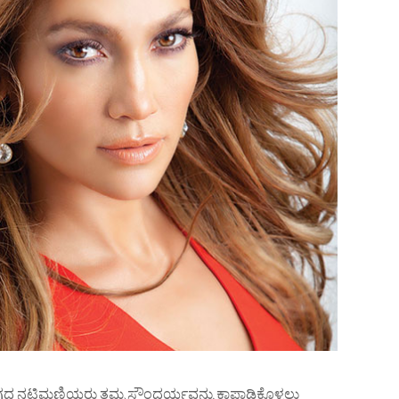
ಂಗದ ನಟಿಮಣಿಯರು ತಮ್ಮ ಸೌಂದರ್ಯವನ್ನು ಕಾಪಾಡಿಕೊಳ್ಳಲು