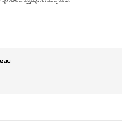
 ಸಾಕು ಎನ್ನುತ್ತಿದ್ದಾರೆ ಸಿನಿಮಾ ಪ್ರಿಯರು.
reau