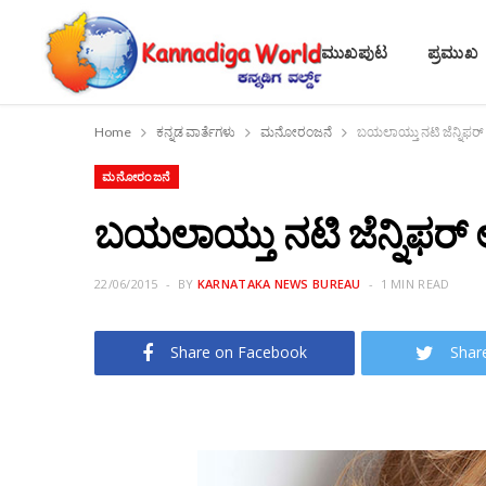
ಮುಖಪುಟ
ಪ್ರಮುಖ
Home
ಕನ್ನಡ ವಾರ್ತೆಗಳು
ಮನೋರಂಜನೆ
ಬಯಲಾಯ್ತು ನಟಿ ಜೆನ್ನಿಫರ
ಮನೋರಂಜನೆ
ಬಯಲಾಯ್ತು ನಟಿ ಜೆನ್ನಿಫರ್
22/06/2015
BY
KARNATAKA NEWS BUREAU
1 MIN READ
Share on Facebook
Shar