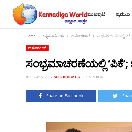
ಮುಖಪುಟ
ಪ್ರಮುಖ
Home
ಕನ್ನಡ ವಾರ್ತೆಗಳು
ಮನೋರಂಜನೆ
ಸಂಭ್ರಮಾಚರಣೆಯಲ್ಲಿ ‘ಪಿಕೆ’; 
ಮನೋರಂಜನೆ
ಸಂಭ್ರಮಾಚರಣೆಯಲ್ಲಿ ‘ಪಿಕೆ’; 
10/06/2015
BY
GULF REPORTER
1 MIN READ
Share on Facebook
Shar