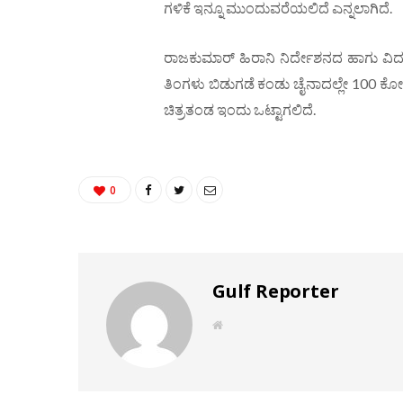
ಗಳಿಕೆ ಇನ್ನೂ ಮುಂದುವರೆಯಲಿದೆ ಎನ್ನಲಾಗಿದೆ.
ರಾಜಕುಮಾರ್ ಹಿರಾನಿ ನಿರ್ದೇಶನದ ಹಾಗು ವಿದು
ತಿಂಗಳು ಬಿಡುಗಡೆ ಕಂಡು ಚೈನಾದಲ್ಲೇ 100 ಕ
ಚಿತ್ರತಂಡ ಇಂದು ಒಟ್ಟಾಗಲಿದೆ.
0
Gulf Reporter
W
e
b
s
i
t
e