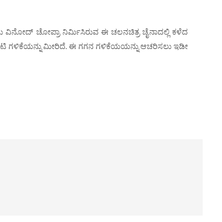
 ವಿನೋದ್ ಚೋಪ್ರಾ ನಿರ್ಮಿಸಿರುವ ಈ ಚಲನಚಿತ್ರ ಚೈನಾದಲ್ಲಿ ಕಳೆದ
ೋಟಿ ಗಳಿಕೆಯನ್ನು ಮೀರಿದೆ. ಈ ಗಗನ ಗಳಿಕೆಯಯನ್ನು ಆಚರಿಸಲು ಇಡೀ