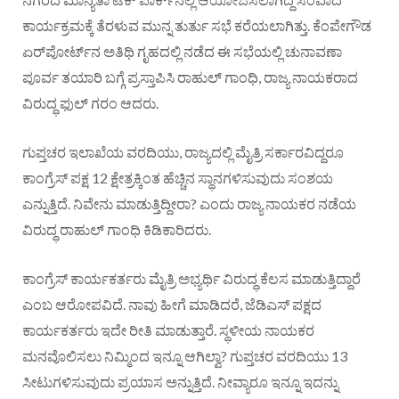
ಕಾರ್ಯಕ್ರಮಕ್ಕೆ ತೆರಳುವ ಮುನ್ನ ತುರ್ತು ಸಭೆ ಕರೆಯಲಾಗಿತ್ತು. ಕೆಂಪೇಗೌಡ
ಏರ್​ಪೋರ್ಟ್​ನ ಅತಿಥಿ ಗೃಹದಲ್ಲಿ ನಡೆದ ಈ ಸಭೆಯಲ್ಲಿ ಚುನಾವಣಾ
ಪೂರ್ವ ತಯಾರಿ ಬಗ್ಗೆ ಪ್ರಸ್ತಾಪಿಸಿ ರಾಹುಲ್ ಗಾಂಧಿ, ರಾಜ್ಯ ನಾಯಕರಾದ
ವಿರುದ್ಧ ಫುಲ್ ಗರಂ ಆದರು.
ಗುಪ್ತಚರ ಇಲಾಖೆಯ ವರದಿಯು, ರಾಜ್ಯದಲ್ಲಿ ಮೈತ್ರಿ ಸರ್ಕಾರವಿದ್ದರೂ
ಕಾಂಗ್ರೆಸ್ ಪಕ್ಷ 12 ಕ್ಷೇತ್ರಕ್ಕಿಂತ ಹೆಚ್ಚಿನ ಸ್ಥಾನಗಳಿಸುವುದು ಸಂಶಯ
ಎನ್ನುತ್ತಿದೆ. ನಿವೇನು ಮಾಡುತ್ತಿದ್ದೀರಾ? ಎಂದು ರಾಜ್ಯ ನಾಯಕರ ನಡೆಯ
ವಿರುದ್ಧ ರಾಹುಲ್ ಗಾಂಧಿ ಕಿಡಿಕಾರಿದರು.
ಕಾಂಗ್ರೆಸ್ ಕಾರ್ಯಕರ್ತರು ಮೈತ್ರಿ ಅಭ್ಯರ್ಥಿ ವಿರುದ್ಧ ಕೆಲಸ ಮಾಡುತ್ತಿದ್ದಾರೆ
ಎಂಬ ಆರೋಪವಿದೆ. ನಾವು ಹೀಗೆ ಮಾಡಿದರೆ, ಜೆಡಿಎಸ್​ ಪಕ್ಷದ
ಕಾರ್ಯಕರ್ತರು ಇದೇ ರೀತಿ ಮಾಡುತ್ತಾರೆ. ಸ್ಥಳೀಯ ನಾಯಕರ
ಮನವೊಲಿಸಲು ನಿಮ್ಮಿಂದ ಇನ್ನೂ ಆಗಿಲ್ವಾ? ಗುಪ್ತಚರ ವರದಿಯು 13
ಸೀಟುಗಳಿಸುವುದು ಪ್ರಯಾಸ ಅನ್ನುತ್ತಿದೆ. ನೀವ್ಯಾರೂ ಇನ್ನೂ ಇದನ್ನು