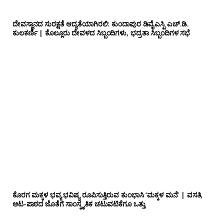
ದೇವಸ್ಥಾನದ ಸುರಕ್ಷತೆ ಆದ್ಯತೆಯಾಗಿರಲಿ: ಕುಂದಾಪುರ ಡಿವೈಎಸ್ಪಿ ಎಚ್.ಡಿ.
ಕುಲಕರ್ಣಿ | ಕೊಲ್ಲೂರು ದೇವಳದ ಸಿಬ್ಬಂದಿಗಳು, ಭದ್ರತಾ ಸಿಬ್ಬಂದಿಗಳ ಸಭೆ
ಕೊರಗ ಮಕ್ಕಳ ಭವ್ಯ ಭವಿಷ್ಯ ರೂಪಿಸುತ್ತಿರುವ ಕುಂಭಾಸಿ ‘ಮಕ್ಕಳ ಮನೆ’ | ವಸತಿ,
ಆಟ-ಪಾಠದ ಜೊತೆಗೆ ಸಾಂಸ್ಕೃತಿಕ ಚಟುವಟಿಕೆಗೂ ಒತ್ತು