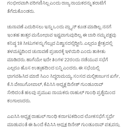
ಗಂಭೀರವಾಗಿ ಪರಿಗಣಿಸಿಲ್ಲ ಎಂದು ರಾಜ್ಯ ನಾಯಕರನ್ನು ತರಾಟೆಗೆ
ತೆಗೆದುಕೊಂಡರು.
ಚುನಾವಣೆ ಎದುರಿಸಲು ಇನ್ನು ಒಂದು ಪ್ಲ್ಯಾನ್ ಕೂಡ ಮಾಡಿಲ್ಲ. ನನಗೆ
ಇಂತಹ ತಾತ್ಸರ ಮನೋಭಾವ ಇಷ್ಟವಾಗುವುದಿಲ್ಲ. ಈ ಬಾರಿ ನಮ್ಮ ಪಕ್ಷವು
ಕನಿಷ್ಠ 18 ಸೀಟುಗಳನ್ನು ಗೆಲ್ಲುವ ವಿಶ್ವಾಸದಲ್ಲಿದ್ದೀನಿ. ಎಲ್ಲರೂ ಕ್ಷೇತ್ರದಲ್ಲಿ
ತಳಮಟ್ಟದಿಂದ ಚುನಾವಣೆ ಪ್ರಚಾರಕ್ಕೆ ಇಳಿಯಿರಿ ಎಂದು ತಾಕೀತು
ಮಾಡಿದರು. ಹಾಗೆಯೇ ಇದೇ ತಿಂಗಳ 22ರಂದು ನಡೆಯುವ ಸಭೆಗೆ
ಎಲ್ಲರೂ ಹೊಸ ಉತ್ಸಾಹದಿಂದ ಬನ್ನಿ ಎಂದರು. ಈ ಸಭೆಯಲ್ಲಿ
ಭಾಗವಹಿಸಿದ ಮಾಜಿ ಸಿಎಂ ಸಿದ್ಧರಾಮಯ್ಯ, ಸಂಸದ ಮಲ್ಲಿಕಾರ್ಜುನ ಖರ್ಗೆ,
ಕೆ.ಸಿ ವೇಣುಗೋಪಾಲ್, ಕೆಪಿಸಿಸಿ ಅಧ್ಯಕ್ಷ ದಿನೇಶ್ ಗುಂಡೂರಾವ್
ಸೇರಿದಂತೆ ಹಲವು ಪ್ರಮುಖ ನಾಯಕರು ರಾಹುಲ್ ಗಾಂಧಿ ಪ್ರಶ್ನೆಯಿಂದ
ಕಂಗಾಲಾದರು.
ಎಐಸಿಸಿ ಅಧ್ಯಕ್ಷ ರಾಹುಲ್ ಗಾಂಧಿ ಕರ್ನಾಟಕದಿಂದ ಲೋಕಸಭೆಗೆ ಸ್ಪರ್ಧೆ
ಮಾಡುವಂತೆ ಈ ಹಿಂದೆ ಕೆಪಿಸಿಸಿ ಅಧ್ಯಕ್ಷ ದಿನೇಶ್ ಗುಂಡೂರಾವ್ ಪತ್ರವನ್ನು