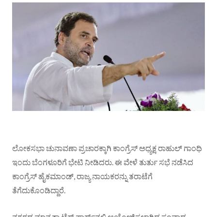
ಲೋಕಸಭಾ ಚುನಾವಣಾ ಪ್ರಚಾರಕ್ಕಾಗಿ ಕಾಂಗ್ರೆಸ್ ಅಧ್ಯಕ್ಷ ರಾಹುಲ್ ಗಾಂಧಿ
ಇಂದು ಬೆಂಗಳೂರಿಗೆ ಭೇಟಿ ನೀಡಿದರು. ಈ ವೇಳೆ ತುರ್ತು ಸಭೆ ನಡೆಸಿದ
ಕಾಂಗ್ರೆಸ್ ಹೈಕಮಾಂಡ್, ರಾಜ್ಯ ನಾಯಕರನ್ನು ತರಾಟೆಗೆ
ತೆಗೆದುಕೊಂಡಿದ್ದಾರೆ.
ನಗರದ ಮಾನ್ಯತಾ ಟೆಕ್​ ಪಾರ್ಕ್​ನಲ್ಲಿ ಆಯೋಜಿಸಲಾಗಿದ್ದ ಸಂವಾದ