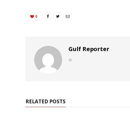
0
Gulf Reporter
W
e
b
s
i
t
e
RELATED POSTS