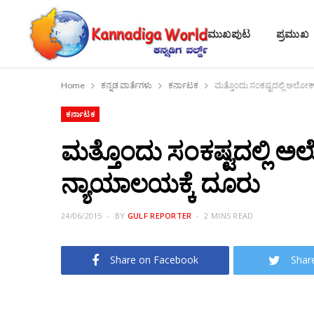
ಮುಖಪುಟ
ಪ್ರಮುಖ
Home
ಕನ್ನಡ ವಾರ್ತೆಗಳು
ಕರ್ನಾಟಕ
ಮತ್ತೊಂದು ಸಂಕಷ್ಟದಲ್ಲಿ ಅಲೋಕ್
ಕರ್ನಾಟಕ
ಮತ್ತೊಂದು ಸಂಕಷ್ಟದಲ್ಲಿ ಅ
ನ್ಯಾಯಾಲಯಕ್ಕೆ ದೂರು
24/06/2015
BY
GULF REPORTER
2 MINS READ
Share on Facebook
Shar