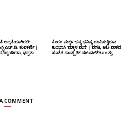
ತೆ ಆದ್ಯತೆಯಾಗಿರಲಿ:
ಕೊರಗ ಮಕ್ಕಳ ಭವ್ಯ ಭವಿಷ್ಯ ರೂಪಿಸುತ್ತಿರುವ
್ಪಿ ಎಚ್.ಡಿ. ಕುಲಕರ್ಣಿ |
ಕುಂಭಾಸಿ ‘ಮಕ್ಕಳ ಮನೆ’ | ವಸತಿ, ಆಟ-ಪಾಠದ
ಸಿಬ್ಬಂದಿಗಳು, ಭದ್ರತಾ
ಜೊತೆಗೆ ಸಾಂಸ್ಕೃತಿಕ ಚಟುವಟಿಕೆಗೂ ಒತ್ತು
 A COMMENT