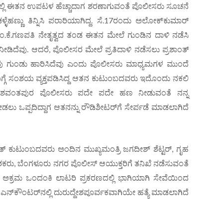
ಗದಲ್ಲಿ ಈತನ ಉಪಟಳ ಹೆಚ್ಚಾದಾಗ ಶರಣಾಗುವಂತೆ ಪೊಲೀಸರು ಸೂಚನೆ
ಚಳ್ಳೆಹಣ್ಣು ತಿನ್ನಿಸಿ ಪರಾರಿಯಾಗಿದ್ದ. ಸೆ.17ರಂದು ಅಲೋಕ್‌ಕುಮಾರ್
ಂ.ಕೆ.ಗಣಪತಿ ನೇತೃತ್ವದ ತಂಡ ಈತನ ಮೇಲೆ ಗುಂಡಿನ ದಾಳಿ ನಡೆಸಿ
ೆ ನೀಡಿದೆವು. ಆದರೆ, ಪೊಲೀಸರ ಮೇಲೆ ಪ್ರತಿದಾಳಿ ನಡೆಸಲು ಪ್ರಶಾಂತ್
ಾವು ಗುಂಡು ಹಾರಿಸಿದೆವು ಎಂದು ಪೊಲೀಸರು ಮಾಧ್ಯಮಗಳ ಮುಂದೆ
ಿನ ಬಗ್ಗೆ ಸಂಶಯ ವ್ಯಕ್ತಪಡಿಸಿದ್ದ ಆತನ ಕುಟುಂಬದವರು ಇದೊಂದು ನಕಲಿ
 ಯಶವಂತಪುರ ಪೊಲೀಸರು ಪದೇ ಪದೇ ಹಣ ನೀಡುವಂತೆ ನನ್ನ
ೀಡಲು ಒಪ್ಪದಿದ್ದಾಗ ಆತನನ್ನು ರೌಡಿಶೀಟರ್‌ಗೆ ಸೇರ್ಪಡೆ ಮಾಡಲಾಗಿದೆ
 ಕುಟುಂಬದವರು ಅಂದಿನ ಮುಖ್ಯಮಂತ್ರಿ ಜಗದೀಶ್ ಶೆಟ್ಟರ್, ಗೃಹ
ರು, ಬೆಂಗಳೂರು ನಗರ ಪೊಲೀಸ್ ಆಯುಕ್ತರಿಗೆ ತನಿಖೆ ನಡೆಸುವಂತೆ
 ಅಕ್ರಮ ಒಂದಂಕಿ ಲಾಟರಿ ಪ್ರಕರಣದಲ್ಲಿ ಭಾಗಿಯಾಗಿ ಸೇವೆಯಿಂದ
ನ್‌ಕೌಂಟರ್‌ನಲ್ಲಿ ದುರುದ್ದೇಶಪೂರ್ವಕವಾಗಿಯೇ ಹತ್ಯೆ ಮಾಡಲಾಗಿದೆ