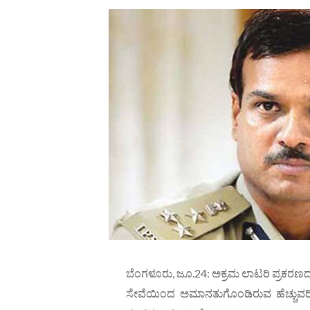
ಬೆಂಗಳೂರು, ಜೂ.24: ಅಕ್ರಮ ಲಾಟರಿ ಪ್ರಕ
ಸೇವೆಯಿಂದ ಅಮಾನತುಗೊಂಡಿರುವ ಹೆಚ್ಚುವರ