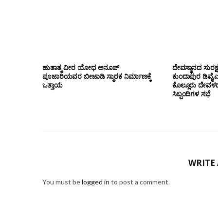
ಹುತಾತ್ಮ ವೀರ ಯೋಧ ಅನೂಪ್
ದೇವಸ್ಥಾನದ ಸುರಕ್ಷ
ಪೂಜಾರಿಯವರ ಬೀಜಾಡಿ ಸ್ಮಾರಕ ನಿರ್ಮಾಣಕ್ಕೆ
ಕುಂದಾಪುರ ಡಿವೈಎಸ
ಒತ್ತಾಯ
ಕೊಲ್ಲೂರು ದೇವಳದ 
ಸಿಬ್ಬಂದಿಗಳ ಸಭೆ
WRITE
You must be
logged in
to post a comment.