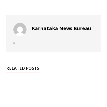
Karnataka News Bureau
W
e
b
s
i
t
e
RELATED POSTS