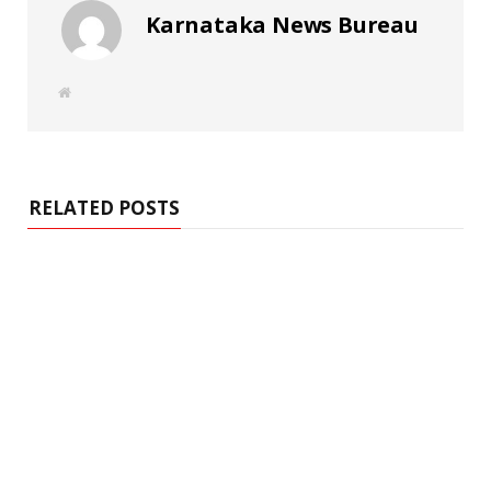
Karnataka News Bureau
W
e
b
s
i
t
e
RELATED POSTS