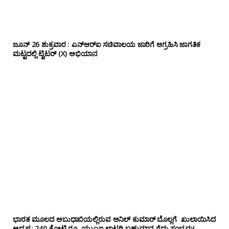
ಜೂನ್ 26 ಶುಕ್ರವಾರ : ಎನ್‌ಆರ್‌ಐ ಸಚಿವಾಲಯ ಜಾರಿಗೆ ಆಗ್ರಹಿಸಿ ಜಾಗತಿಕ
ಮಟ್ಟದಲ್ಲಿ ಟ್ವಿಟರ್ (X) ಅಭಿಯಾನ
ಭಾರತ ಮೂಲದ ಅಬುಧಾಬಿಯಲ್ಲಿರುವ ಅನಿಲ್‌ ಕುಮಾರ್ ಬೊಲ್ಲಗೆ ಖುಲಾಯಿಸಿದ
ಅದೃಷ್ಟ: 240 ಕೋಟಿ ರೂ. ಯುಎಇ ಲಾಟರಿ ಬಹುಮಾನ ಗೆದ್ದು ಸಂಭ್ರಮ!